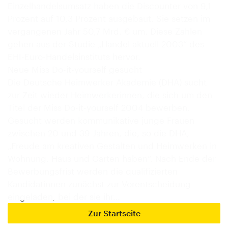
Einzelhandelsumsatz haben die Discounter von 9,1
Prozent auf 10,3 Prozent ausgebaut. Sie setzen im
vergangenen Jahr 50,7 Mrd. € um. Diese Zahlen
gehen aus der Studie „Handel aktuell 2003“ des
EHI-Euro-Handelsinstituts hervor.
Neue Miss Do-it-yourself gesucht
Die Deutsche Heimwerker Akademie (DHA) sucht
zur Zeit wieder Heimwerkerinnen, die sich um den
Titel der Miss Do-it-yourself 2004 bewerben.
Gesucht werden kommunikative junge Frauen
zwischen 20 und 39 Jahren, die, so die DHA,
„Freude am kreativen Gestalten und Heimwerken in
Wohnung, Haus und Garten haben“. Nach Ende der
Bewerbungsfrist werden die qualifizierten
Kandidatinnen zunächst zur Vorentscheidung
eingeladen, bei der sie ihr…
Zur Startseite