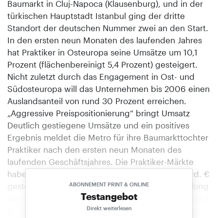
Baumarkt in Cluj-Napoca (Klausenburg), und in der
türkischen Hauptstadt Istanbul ging der dritte
Standort der deutschen Nummer zwei an den Start.
In den ersten neun Monaten des laufenden Jahres
hat Praktiker in Osteuropa seine Umsätze um 10,1
Prozent (flächenbereinigt 5,4 Prozent) gesteigert.
Nicht zuletzt durch das Engagement in Ost- und
Südosteuropa will das Unternehmen bis 2006 einen
Auslandsanteil von rund 30 Prozent erreichen.
„Aggressive Preispositionierung“ bringt Umsatz
Deutlich gestiegene Umsätze und ein positives
Ergebnis meldet die Metro für ihre Baumarkttochter
Praktiker nach den ersten neun Monaten des
laufenden Geschäftsjahres. Die Praktiker-Märkte
haben ihre Umsätze um 10,3 Prozent auf 2,16 Mrd. €
gesteigert. Besonders gut hat sich nach Darstellung
ABONNEMENT PRINT & ONLINE
Testangebot
des Konzerns die Geschäftslage in Deutschland und
Direkt weiterlesen
in Osteuropa entwickelt. Das Ergebnis vor Zinsen