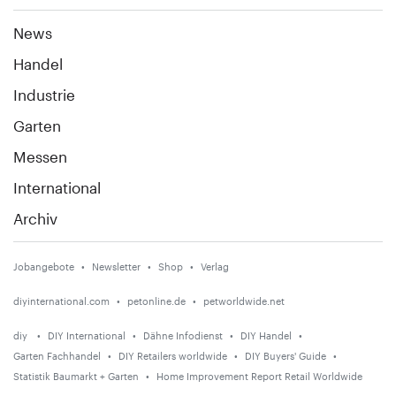
News
Handel
Industrie
Garten
Messen
International
Archiv
Jobangebote
Newsletter
Shop
Verlag
diyinternational.com
petonline.de
petworldwide.net
diy
DIY International
Dähne Infodienst
DIY Handel
Garten Fachhandel
DIY Retailers worldwide
DIY Buyers' Guide
Statistik Baumarkt + Garten
Home Improvement Report Retail Worldwide