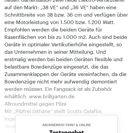
auf den Markt: „38 VE“ und „36 VE“ haben eine
Schnittbreite von 38 bzw. 36 cm und verfügen über
eine Motorleistung von 1.500 bzw. 1.200 Watt.
Empfohlen werden die beiden Geräte für
Rasenflächen von bis zu 1.000 m2. Auch sind beide
Geräte in optimaler Vertikutierhöhe eingestellt, so
das Unternehmen in seiner Mitteilung. Und
erstmalig werden bei beiden Geräten flexible und
belastbare Bowdenzüge eingesetzt, die das
Zusammenklappen der Geräte vereinfachen, da die
Bowdenzüge nicht mehr aufwendig demontiert
werden müssen. Ein Fangsack ist als Zubehör
erhältlich. www.brillgarten.de
Allroundmittel gegen Pilze
Mit „Pilzfrei Dithane“ stellt Scotts Celaflor,
Ingelheim, ein weiteres Spezialfungizid für den
Haus- und Kleingarten vor. Eigenen Angaben
ABONNEMENT PRINT & ONLINE
Testangebot