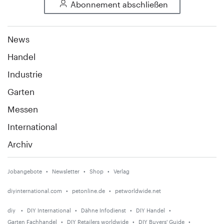
Abonnement abschließen
News
Handel
Industrie
Garten
Messen
International
Archiv
Jobangebote
Newsletter
Shop
Verlag
diyinternational.com
petonline.de
petworldwide.net
diy
DIY International
Dähne Infodienst
DIY Handel
Garten Fachhandel
DIY Retailers worldwide
DIY Buyers' Guide