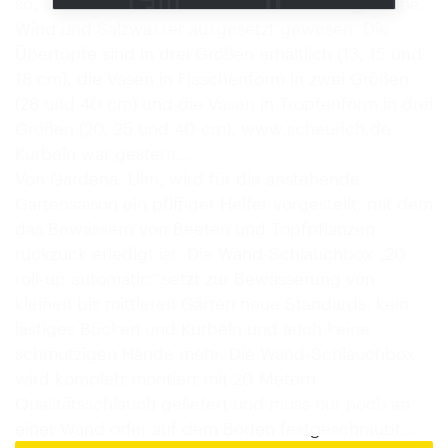
so, als wären die Gefäße über Jahre hinweg Sonne,
Wind und Salzwasser ausgesetzt gewesen. Die
Übertöpfe sind in drei Größen erhältlich (13, 15 und
18 cm), die Vasen in Flaschenform in zwei Größen
(28 und 40 cm) und die Vasen in Tropfenform in drei
Größen (20, 25 und 40 cm). www.scheurich.de
Kurbeln war gestern…
Von Gardena, Ulm, wird für die anstehende
Gartensaison ein pfiffiger Helfer vorgestellt, mit dem
das Bewässern von Beeten und Topfpflanzen
ruckzuck erledigt ist: Die Wand-Schlauchbox „20
roll-up automatic“ setzt zur Bewässerung von
kleinen bis mittleren Gärten neue Standards: kein
lästiges Bücken und Kurbeln und auch keine
schmutzigen Hände mehr. Die Wand-Schlauchbox
wird komplett montiert mit 20 Metern
Qualitätsschlauch geliefert und muss nur noch an
einer Wand oder auf dem Boden festgeschraubt…