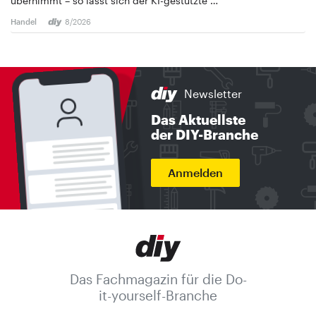
übernimmt – so lässt sich der KI-gestützte …
Handel
8/2026
Newsletter
Das Aktuellste
der DIY-Branche
Anmelden
Das Fachmagazin für die Do-
it-yourself-Branche