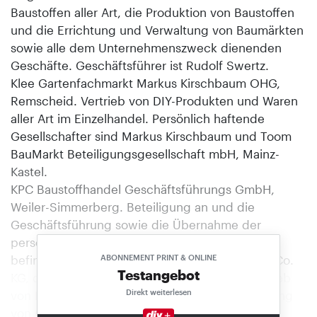
Baustoffen aller Art, die Produktion von Baustoffen
und die Errichtung und Verwaltung von Baumärkten
sowie alle dem Unternehmenszweck dienenden
Geschäfte. Geschäftsführer ist Rudolf Swertz.
Klee Gartenfachmarkt Markus Kirschbaum OHG,
Remscheid. Vertrieb von DIY-Produkten und Waren
aller Art im Einzelhandel. Persönlich haftende
Gesellschafter sind Markus Kirschbaum und Toom
BauMarkt Beteiligungsgesellschaft mbH, Mainz-
Kastel.
KPC Baustoffhandel Geschäftsführungs GmbH,
Weiler-Simmerberg. Beteiligung an und die
Geschäftsführung sowie die Übernahme der
persönlichen Haftung bei der in Gründung
befindlichen Conrads Baustoffhandel GmbH & Co.
ABONNEMENT PRINT & ONLINE
Testangebot
KG, deren Unternehmensgegenstand der Vertrieb
Direkt weiterlesen
von Baustoffen ist sowie die An- und Verpachtung
von Geschäftsbetrieben, in denen Baustoffe