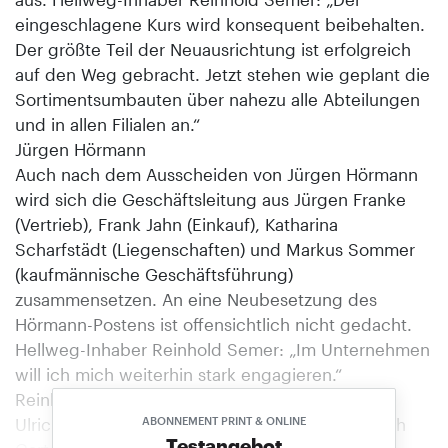
eingeschlagene Kurs wird konsequent beibehalten.
Der größte Teil der Neuausrichtung ist erfolgreich
auf den Weg gebracht. Jetzt stehen wie geplant die
Sortimentsumbauten über nahezu alle Abteilungen
und in allen Filialen an.“
Jürgen Hörmann
Auch nach dem Ausscheiden von Jürgen Hörmann
wird sich die Geschäftsleitung aus Jürgen Franke
(Vertrieb), Frank Jahn (Einkauf), Katharina
Scharfstädt (Liegenschaften) und Markus Sommer
(kaufmännische Geschäftsführung)
zusammensetzen. An eine Neubesetzung des
Hörmann-Postens ist offensichtlich nicht gedacht.
Hellweg-Inhaber Reinhold Semer: „Im Unternehmen
will ich mich weiterhin stark engagieren.“
Reinhold Semer
Ulrich Cone, bislang bei Bauhaus für den Bereich
ABONNEMENT PRINT & ONLINE
Testangebot