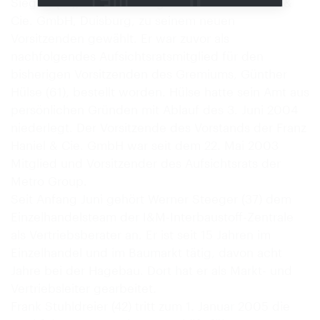
Siegert (57), Vorstandsmitglied der Franz Haniel &
Cie. GmbH, Duisburg, zu seinem neuen
Vorsitzenden gewählt. Er war zuvor als
nachfolgendes Aufsichtsratsmitglied für den
bisherigen Vorsitzenden des Gremiums, Günther
Hülse (61), bestellt worden. Hülse hatte sein Amt aus
persönlichen Gründen mit Ablauf des 3. Juni 2004
niederlegt. Der Vorsitzende des Vorstands der Franz
Haniel & Cie. GmbH war seit dem 22. Mai 2003
Mitglied und Vorsitzender des Aufsichtsrats der
Metro Group.
Seit Anfang Juni gehört Werner Steeger (37) dem
Einzelhandelsteam der I&M-Interbaustoff-Zentrale
als Vertriebsberater an. Er ist seit 15 Jahren im
Einzelhandel und im Baumarkt tätig, davon acht
Jahre bei der Hagebau. Dort hat er als Markt- und
Vertriebsleiter gearbeitet.
Frank Stuhldreier (42) tritt zum 1. Januar 2005 die