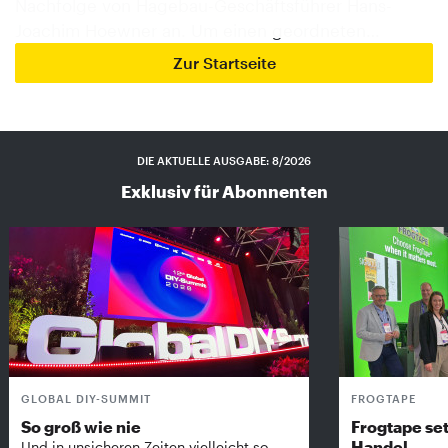
Nachfolge von Hagebau-Geschäftsführer Hans-
Joachim Hoewner an. Um einen geordneten…
Zur Startseite
DIE AKTUELLE AUSGABE: 8/2026
Exklusiv für Abonnenten
GLOBAL DIY-SUMMIT
FROGTAPE
So groß wie nie
Frogtape set
Handel
Und in unsicheren Zeiten vielleicht so