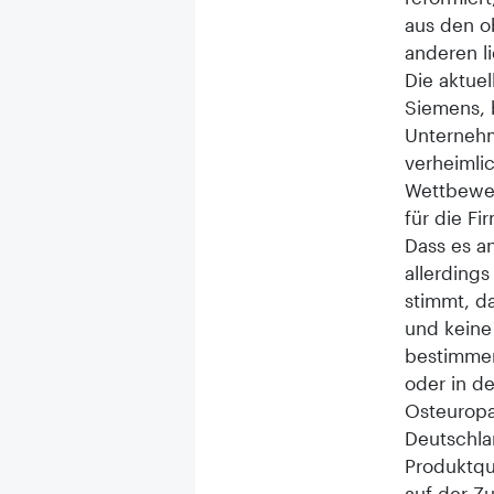
aus den o
anderen li
Die aktue
Siemens, 
Unternehm
verheimli
Wettbewer
für die Fi
Dass es a
allerding
stimmt, d
und keine
bestimmen
oder in d
Osteuropa
Deutschlan
Produktqua
auf der Z