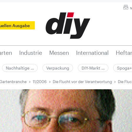
N
tuellen Ausgabe
rten
Industrie
Messen
International
Hefta
Nachhaltige …
Verpackung
DIY-Markt …
Spoga+
 Gartenbranche
11/2006
Die Flucht vor der Verantwortung
Die Flu