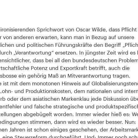
ironisierenden Sprichwort von Oscar Wilde, dass Pflicht 
r von anderen erwarten, kann man in Bezug auf unsere
lichen und politischen Führungskräfte den Begriff „Pflic
urch „Verantwortung“ ersetzen. In jüngster Zeit wird es 
ensichtlicher, dass bei all den bundesdeutschen Proble
tschaftliche Potenz und Exportkraft betrifft, auch die
tsbosse ein gehörig Maß an Mitverantwortung tragen.
ge ist mit dem monotonen Hinweis auf Globalisierungste
Lohn- und Produktionskosten, dem nationalen und intern
b oder dem asiatischen Markenklau jede Diskussion üb
tfehler und falsche strategische und produktspezifisc
ellungen abgebügelt worden. Immer wieder hieß es: W
ingungen stimmen, dann wird es wieder besser. Nun: 
en Jahren ist schon einiges geschehen, der Arbeitsmar
t, eine Steuerreform durchgeführt. Und: Immer noch scha