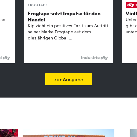
FROGTAPE
Frogtape setzt Impulse für den
Vielf
Handel
 so
Unter
Kip zieht ein positives Fazit zum Auftritt
gibt 
seiner Marke Frogtape auf dem
unter
diesjährigen Global …
el
Industrie
zur Ausgabe