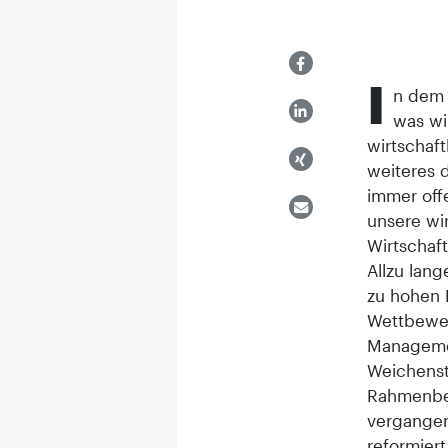
I
n dem 
was wi
wirtschaft
weiteres d
immer off
unsere wir
Wirtschaf
Allzu lan
zu hohen 
Wettbewer
Managemen
Weichenst
Rahmenbed
vergangen
reformier