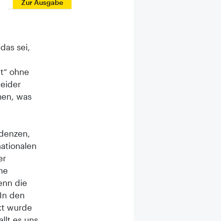
Zur Ausgabe
das sei,
ht“ ohne
leider
men, was
ndenzen,
ationalen
er
he
enn die
In den
kt wurde
llt es uns