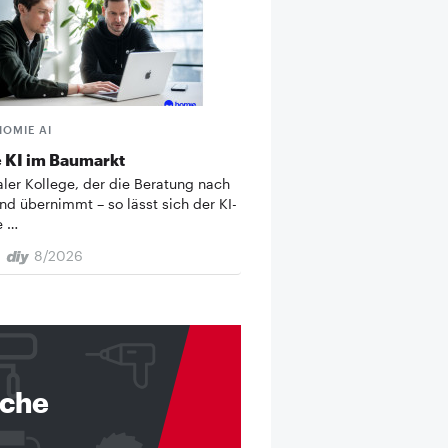
HOMIE AI
 KI im Baumarkt
taler Kollege, der die Beratung nach
nd übernimmt – so lässt sich der KI-
e …
8/2026
nche