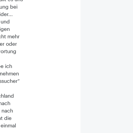
tung bei
der...
 und
igen
cht mehr
er oder
wortung
be ich
ernehmen
ssucher“
chland
 nach
n nach
ht die
 einmal