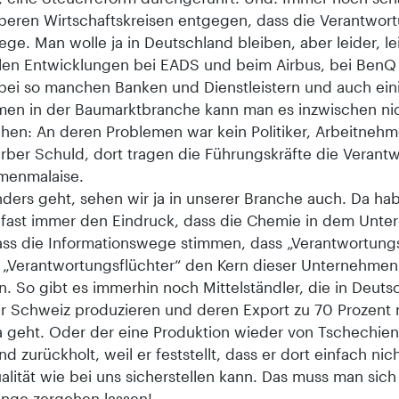
beren Wirtschaftskreisen entgegen, dass die Verantwor
ege. Man wolle ja in Deutschland bleiben, aber leider, lei
llen Entwicklungen bei EADS und beim Airbus, bei BenQ
bei so manchen Banken und Dienstleistern und auch ein
en in der Baumarktbranche kann man es inzwischen ni
chen: An deren Problemen war kein Politiker, Arbeitnehm
ber Schuld, dort tragen die Führungskräfte die Verant
rmenmalaise.
nders geht, sehen wir ja in unserer Branche auch. Da ha
s fast immer den Eindruck, dass die Chemie in dem Unt
ass die Informationswege stimmen, dass „Verantwortung
 „Verantwortungsflüchter“ den Kern dieser Unternehmen
. So gibt es immerhin noch Mittelständler, die in Deuts
er Schweiz produzieren und deren Export zu 70 Prozent
 geht. Oder der eine Produktion wieder von Tschechie
d zurückholt, weil er feststellt, dass er dort einfach nic
lität wie bei uns sicherstellen kann. Das muss man sich
unge zergehen lassen!