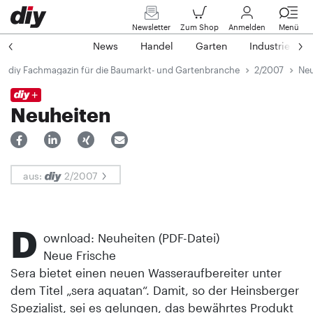
Newsletter
Zum Shop
Anmelden
Menü
News
Handel
Garten
Industrie
diy Fachmagazin für die Baumarkt- und Gartenbranche
2/2007
Neu
Neuheiten
aus:
2/2007
D
ownload: Neuheiten (PDF-Datei)
Neue Frische
Sera bietet einen neuen Wasseraufbereiter unter
dem Titel „sera aquatan“. Damit, so der Heinsberger
Spezialist, sei es gelungen, das bewährtes Produkt