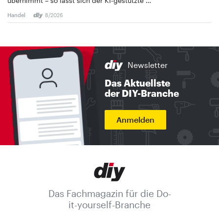
übernimmt – so lässt sich der KI-gestützte …
Handel
8/2026
Newsletter
Das Aktuellste
der DIY-Branche
Anmelden
Das Fachmagazin für die Do-
it-yourself-Branche