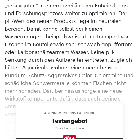
„sera aqutan“ in einem zweijährigen Entwicklungs-
und Forschungsprozess weiter zu optimieren. Der
pH-Wert des neuen Produkts liege im neutralen
Bereich. Damit könne selbst bei kleinen
Wassermengen, beispielsweise dem Transport von
Fischen im Beutel sowie sehr schwach gepuffertem
oder karbonathärtearmem Wasser, keine pH-
Senkung durch den Aufbereiter eintreten. Zugleich
hätten Aquarienbewohner einen noch besseren
Rundum-Schutz: Aggressives Chlor, Chloramine und
schädliche Schwermetalle könnten Fischen nicht
mehr schaden. Darüber hinaus sorge eine neue
Wirkstoffkomponente dafür, dass auch geringe
Ammoniummengen aus dem Wasser entfernt
würden. Als Schutzkolloid-Komponente wird bei
ABONNEMENT PRINT & ONLINE
Testangebot
„sera aquatan“ ein natürliches Hydrokolloid genutzt:
Direkt weiterlesen
So sei es ohne Einschränkungen auch für den
Einsatz in Meerwasseraquarien optimal geeignet.