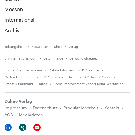
Messen
International
Archiv
Jobangebote
Newsletter
Shop
Verlag
diyinternational.com
petonline.de
petworldwide.net
diy
DIY International
Dähne Infodienst
DIY Handel
Garten Fachhandel
DIY Retailers worldwide
DIY Buyers' Guide
Statistik Baumarkt + Garten
Home Improvement Report Retail Worldwide
Dähne Verlag
Impressum
Datenschutz
Produktsicherheit
Kontakt
AGB
Mediadaten