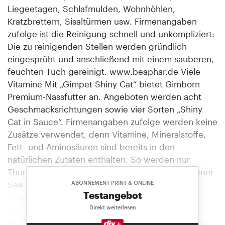
Liegeetagen, Schlafmulden, Wohnhöhlen,
Kratzbrettern, Sisaltürmen usw. Firmenangaben
zufolge ist die Reinigung schnell und unkompliziert:
Die zu reinigenden Stellen werden gründlich
eingesprüht und anschließend mit einem sauberen,
feuchten Tuch gereinigt. www.beaphar.de Viele
Vitamine Mit „Gimpet Shiny Cat“ bietet Gimborn
Premium-Nassfutter an. Angeboten werden acht
Geschmacksrichtungen sowie vier Sorten „Shiny
Cat in Sauce“. Firmenangaben zufolge werden keine
Zusätze verwendet, denn Vitamine, Mineralstoffe,
Fett- und Aminosäuren sind bereits in den
natürlichen Zutaten enthalten. So werden nur
Thunfisch und Garnelen verarbeitet, die auf offener
See gefangen wurden. Und das Hühnerfleisch
ABONNEMENT PRINT & ONLINE
Testangebot
stammt aus Betrieben mit Bodenhaltung. „Shiny
Direkt weiterlesen
Cat“ wird mit zwei Dosen à 85 g in einer
Verpackung angebo- ten. Den natürlichen Abgang