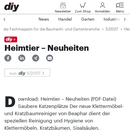
Newsletter
Zum Shop
Anmelden
Menü
News
Handel
Garten
Industrie
diy Fachmagazin für die Baumarkt- und Gartenbranche
5/2007
Hei
Heimtier – Neuheiten
aus:
5/2007
D
ownload: Heimtier – Neuheiten (PDF-Datei)
Saubere Katzenplätze Der neue Klettermöbel-
und Kratzbaumreiniger von Beaphar dient der
speziellen Reinigung und Hygiene von
Klettermöbeln, Kratzbäumen, Sisalsäulen,