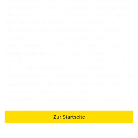
zum Tod des Wurmes, der dann (bei Bandwürmern)
über den Kot ausgeschieden wird. „Gyrodol“, so das
Unternehmen, ist sowohl im Süß- als auch im
Meerwasser einfach zu dosieren: Die Tropfflasche
ermöglicht auch eine Dosierung in kleinen
Quarantäneaquarien. Ein Tropfen wird auf ein Liter
Wasser gegeben bzw. 5 ml auf 100 Liter.
www.jbl.de Katzen leben länger Mit „Pro Plan Vital
Age 7+“ will Nestlé Purina Petcare helfen, das
gesunde Leben von reifen Katzen zu verlängern. Die
spezielle Nährstoffmischung „Longevistm“ kann
erste Alterserscheinungen verzögern, die
Gesundheit von Katzen verbessern und zu einer
höheren…
Zur Startseite