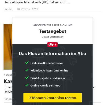
Demoskopie Allensbach (IfD) haben sich …
Handel
28. Oktober 2025
ABONNEMENT PRINT & ONLINE
Testangebot
Direkt weiterlesen
Das Plus an Information im Abo
Exklusive Branchen-News
Wichtige Artikel früher online
NEUER HÖCHSTSTAND
Print-Ausgabe + E-Magazin
Kartenzahlung nimmt zu
Online-Archiv seit 1990
Im ersten Halbjahr 2025 haben Kundinnen und Kunden die
Debitkarte der deutschen Banken und …
2 Monate kostenlos testen
Handel
5. September 2025