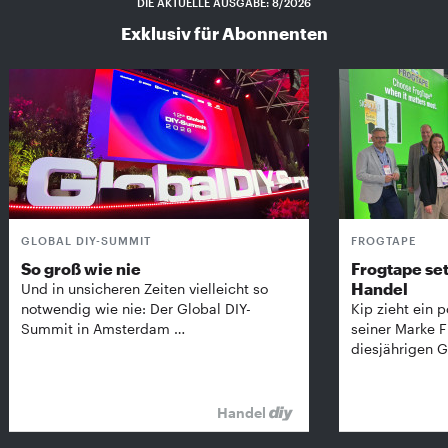
DIE AKTUELLE AUSGABE: 8/2026
Exklusiv für Abonnenten
GLOBAL DIY-SUMMIT
FROGTAPE
So groß wie nie
Frogtape set
Handel
Und in unsicheren Zeiten vielleicht so
notwendig wie nie: Der Global DIY-
Kip zieht ein p
Summit in Amsterdam …
seiner Marke 
diesjährigen G
Handel