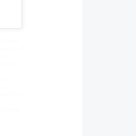
rte
ch Köln
ierte
it, über
lt, wird
gegenüber
3,3
nderung
 Bad
e
eenden. In
en
oß genug
r