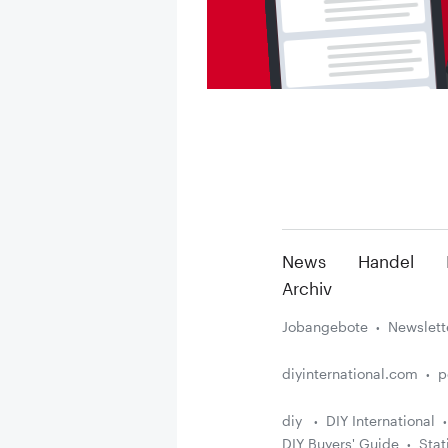
News
Handel
Archiv
Jobangebote
Newslett
diyinternational.com
p
diy
DIY International
DIY Buyers' Guide
Stat