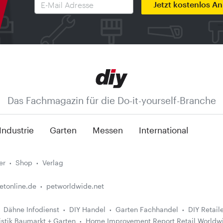
Jetzt kostenlos A
Das Fachmagazin für die Do-it-yourself-Branche
Industrie
Garten
Messen
International
er
Shop
Verlag
etonline.de
petworldwide.net
Dähne Infodienst
DIY Handel
Garten Fachhandel
DIY Retail
istik Baumarkt + Garten
Home Improvement Report Retail Worldw