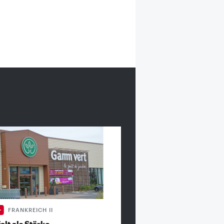
FRANKREICH II
alt als Stärke