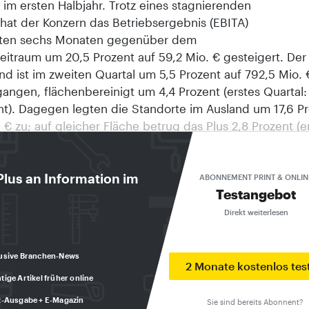
im ersten Halbjahr. Trotz eines stagnierenden
hat der Konzern das Betriebsergebnis (EBITA)
sten sechs Monaten gegenüber dem
eitraum um 20,5 Prozent auf 59,2 Mio. € gesteigert. Der
nd ist im zweiten Quartal um 5,5 Prozent auf 792,5 Mio. 
angen, flächenbereinigt um 4,4 Prozent (erstes Quartal:
ent). Dagegen legten die Standorte im Ausland um 17,6 Pr
 € zu; auf gleicher Fläche betrug das Plus 2,8 Prozent (e
,0 Prozent). Für das gesamte erste Halbjahr ergibt sich ei
des Konzernumsatzes um knapp 0,4 Prozent auf 1,9972 
fielen 578,3 Mio. € auf das Auslandsgeschäft, das um 16
Plus an Information im
ABONNEMENT PRINT & ONLIN
Testangebot
icher Fläche um 2,1 Prozent – gewachsen ist. Der Umsatzb
 Märkte ist um sechs Prozent auf 1,4189 Mrd. € zurück
Direkt weiterlesen
einigt lag das Minus bei 8,4 Prozent. Leicht modifiziert 
eine Umsatzprognose. Zwar rechnet die Praktiker-Grupp
usive Branchen-News
 mit einem Umsatzzuwachs, jedoch nicht mehr mit einer 
2 Monate kostenlos tes
tige Artikel früher online
 sondern nur noch im niedrigen einstelligen Bereich.
dt einLowe’s, zweitgrößter Betreiber von Baumärkten auf
t-Ausgabe + E-Magazin
Sie sind bereits Abonnent?