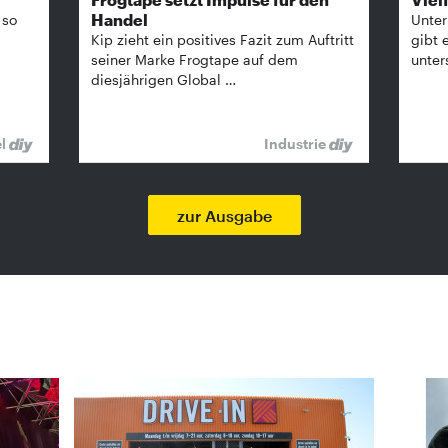
Handel
 so
Unter
Kip zieht ein positives Fazit zum Auftritt
gibt 
seiner Marke Frogtape auf dem
unter
diesjährigen Global …
el
Industrie
zur Ausgabe