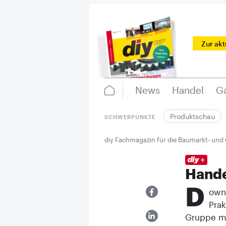
Zur ak
News
Handel
Ga
Produktschau
SCHWERPUNKTE
diy Fachmagazin für die Baumarkt- und
Hande
D
ownl
Prak
Gruppe me