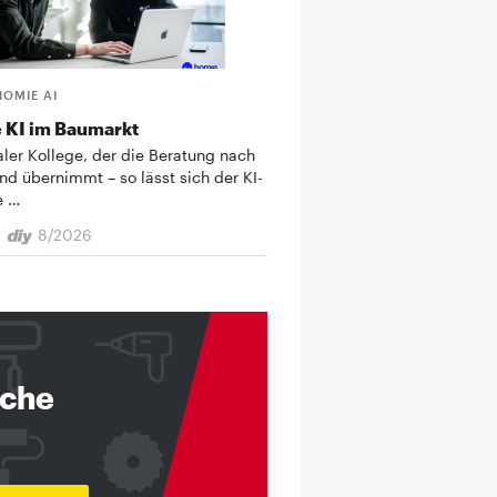
HOMIE AI
 KI im Baumarkt
taler Kollege, der die Beratung nach
nd übernimmt – so lässt sich der KI-
e …
8/2026
nche