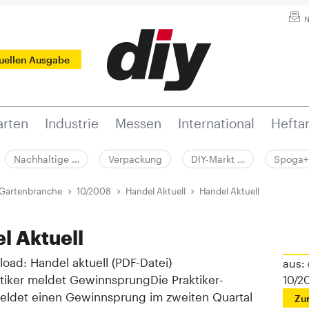
N
tuellen Ausgabe
rten
Industrie
Messen
International
Hefta
Nachhaltige …
Verpackung
DIY-Markt …
Spoga+
 Gartenbranche
10/2008
Handel Aktuell
Handel Aktuell
l Aktuell
oad: Handel aktuell (PDF-Datei)
aus:
tiker meldet GewinnsprungDie Praktiker-
10/2
ldet einen Gewinnsprung im zweiten Quartal
Zu