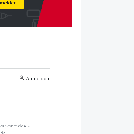
nmelden
Anmelden
ers worldwide
ide