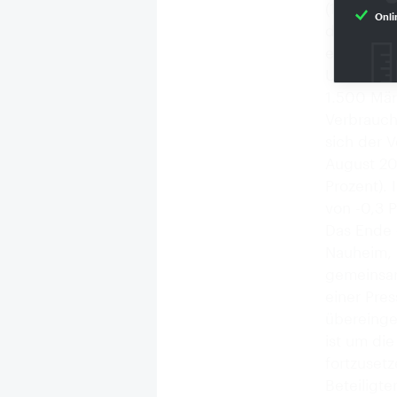
(1.500 Sta
Onli
deutsche 
ein. Die V
Unternehm
1.500 Märk
Verbrauch
sich der 
August 200
Prozent).
von -0,3 P
Das Ende 
Nauheim, 
gemeinsam
einer Pres
übereinge
ist um di
fortzusetz
Beteiligte