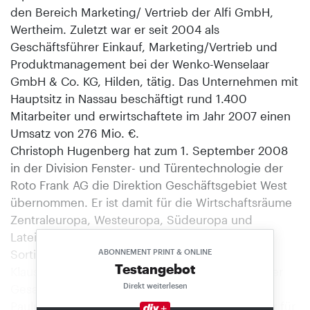
den Bereich Marketing/ Vertrieb der Alfi GmbH,
Wertheim. Zuletzt war er seit 2004 als
Geschäftsführer Einkauf, Marketing/Vertrieb und
Produktmanagement bei der Wenko-Wenselaar
GmbH & Co. KG, Hilden, tätig. Das Unternehmen mit
Hauptsitz in Nassau beschäftigt rund 1.400
Mitarbeiter und erwirtschaftete im Jahr 2007 einen
Umsatz von 276 Mio. €.
Christoph Hugenberg hat zum 1. September 2008
in der Division Fenster- und Türentechnologie der
Roto Frank AG die Direktion Geschäftsgebiet West
übernommen. Er ist damit für die Wirtschaftsräume
Zentraleuropa, Westeuropa, Südeuropa und
Lateinamerika sowie Nordamerika und das
Sortimentsfeld „Alu-Vision“ verantwortlich.
ABONNEMENT PRINT & ONLINE
Testangebot
Klaus Ohlenmacher (41) ist seit dem 1. September
Direkt weiterlesen
Gesamtvertriebsleiter Deutschland bei der
Paulmann Licht GmbH. Ohlenmacher, der bisher für