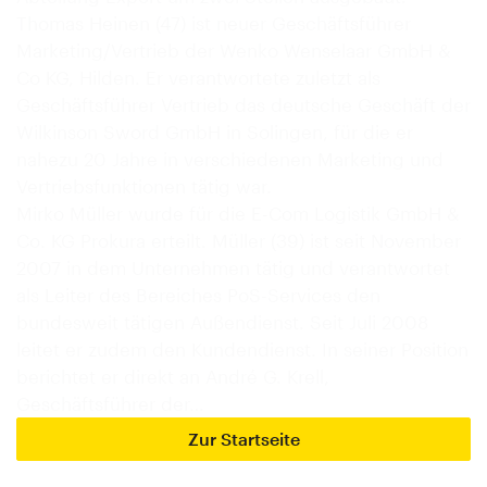
Thomas Heinen (47) ist neuer Geschäftsführer
Marketing/Vertrieb der Wenko Wenselaar GmbH &
Co KG, Hilden. Er verantwortete zuletzt als
Geschäftsführer Vertrieb das deutsche Geschäft der
Wilkinson Sword GmbH in Solingen, für die er
nahezu 20 Jahre in verschiedenen Marketing und
Vertriebsfunktionen tätig war.
Mirko Müller wurde für die E-Com Logistik GmbH &
Co. KG Prokura erteilt. Müller (39) ist seit November
2007 in dem Unternehmen tätig und verantwortet
als Leiter des Bereiches PoS-Services den
bundesweit tätigen Außendienst. Seit Juli 2008
leitet er zudem den Kundendienst. In seiner Position
berichtet er direkt an André G. Krell,
Geschäftsführer der…
Zur Startseite