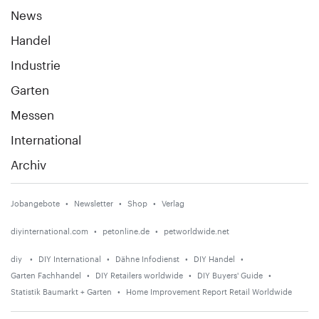
News
Handel
Industrie
Garten
Messen
International
Archiv
Jobangebote
Newsletter
Shop
Verlag
diyinternational.com
petonline.de
petworldwide.net
diy
DIY International
Dähne Infodienst
DIY Handel
Garten Fachhandel
DIY Retailers worldwide
DIY Buyers' Guide
Statistik Baumarkt + Garten
Home Improvement Report Retail Worldwide