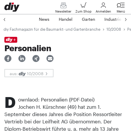
Newsletter
Zum Shop
Anmelden
Menü
News
Handel
Garten
Industrie
diy Fachmagazin für die Baumarkt- und Gartenbranche
10/2008
Pe
Personalien
aus:
10/2008
D
ownlaod: Personalien (PDF-Datei)
Jochen H. Kürschner (49) hat zum 1.
September dieses Jahres die Position Ressortleiter
Vertrieb bei der Leifheit AG übernommen. Der
Diplom-Betriebswirt führte u. a. mehr als 13 Jahre