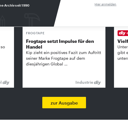
Hier anmelden
ne-Archiv seit 1990
FROGTAPE
Frogtape setzt Impulse für den
Vielf
Handel
 so
Unter
Kip zieht ein positives Fazit zum Auftritt
gibt 
seiner Marke Frogtape auf dem
unter
diesjährigen Global …
el
Industrie
zur Ausgabe