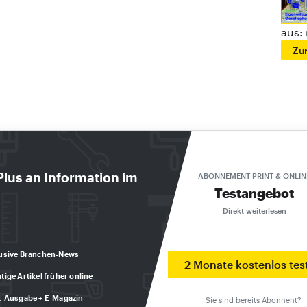
aus:
Zu
Zur Startseite
Plus an Information im
ABONNEMENT PRINT & ONLIN
Testangebot
Direkt weiterlesen
DIE AKTUELLE AUSGABE: 8/2026
Exklusiv für Abonnenten
usive Branchen-News
2 Monate kostenlos tes
tige Artikel früher online
t-Ausgabe + E-Magazin
Sie sind bereits Abonnent?