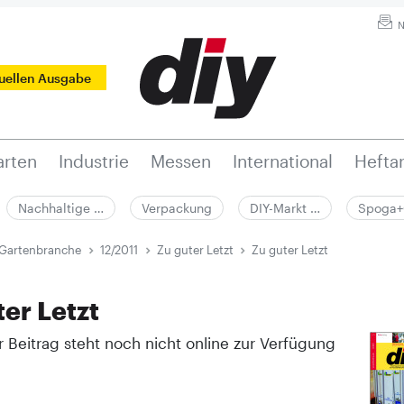
N
tuellen Ausgabe
rten
Industrie
Messen
International
Hefta
Nachhaltige …
Verpackung
DIY-Markt …
Spoga+
 Gartenbranche
12/2011
Zu guter Letzt
Zu guter Letzt
ter Letzt
r Beitrag steht noch nicht online zur Verfügung