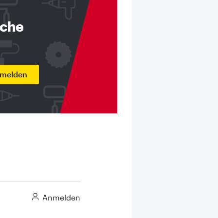
nche
nmelden
Anmelden