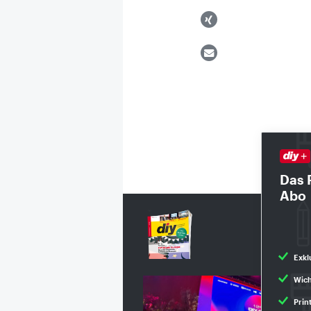
Das 
Abo
Exkl
Wich
Prin