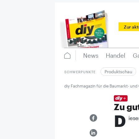
Zur ak
News
Handel
Ga
Produktschau
SCHWERPUNKTE
diy Fachmagazin für die Baumarkt- und
Zu gu
D
iese