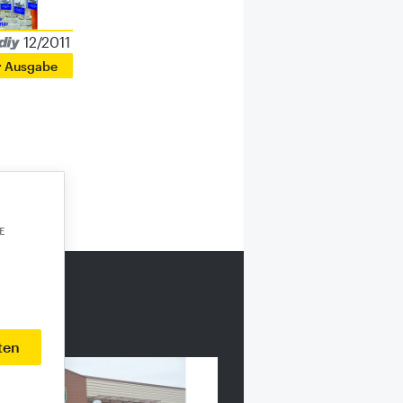
12/2011
r Ausgabe
E
ten