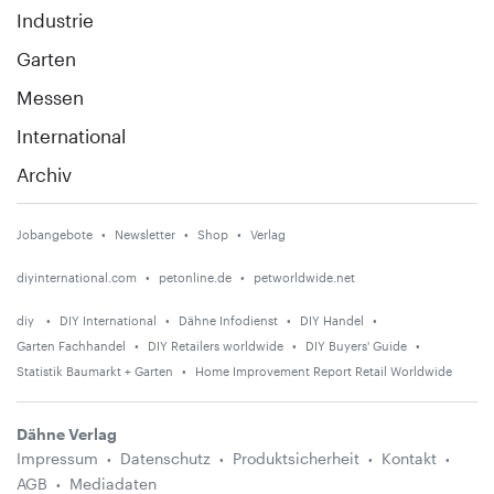
Industrie
Garten
Messen
International
Archiv
Jobangebote
Newsletter
Shop
Verlag
diyinternational.com
petonline.de
petworldwide.net
diy
DIY International
Dähne Infodienst
DIY Handel
Garten Fachhandel
DIY Retailers worldwide
DIY Buyers' Guide
Statistik Baumarkt + Garten
Home Improvement Report Retail Worldwide
Dähne Verlag
Impressum
Datenschutz
Produktsicherheit
Kontakt
AGB
Mediadaten