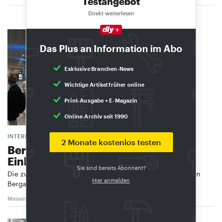
Testangebot
Direkt weiterlesen
Das Plus an Information im Abo
Exklusive Branchen-News
Wichtige Artikel früher online
Print-Ausgabe + E-Magazin
Online-Archiv seit 1990
INTERNATIONAL HARDWARE FAIR ITALY
2 Monate kostenlos testen
Bergamo zieht mehr Besucher und
Einkäufer an
Sie sind bereits Abonnent?
Die zweite Ausgabe der International Hardware Fair Italy in
Hier anmelden
Bergamo hat rund 5.600 Besucherinnen …
Messen
13. Mai 2025