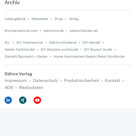
Archiv
Jobangebote
Newsletter
Shop
Verlag
diyinternational.com
petonline.de
petworldwide.net
diy
DIY International
Dähne Infodienst
DIY Handel
Garten Fachhandel
DIY Retailers worldwide
DIY Buyers' Guide
Statistik Baumarkt + Garten
Home Improvement Report Retail Worldwide
Dähne Verlag
Impressum
Datenschutz
Produktsicherheit
Kontakt
AGB
Mediadaten