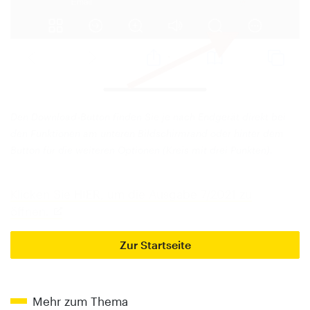
Den Download-Button finden Sie je nach Endgerät direkt bei
den Funktionen am unteren Bildschirmrand oder hinter dem
Button für die weiteren Optionen (Kreis mit drei Punkten).
Klicken Sie HIER, um die Ausgabe 7/2021 zu
öffnen.
Zur Startseite
Mehr zum Thema