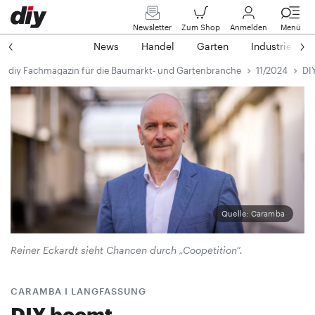
Newsletter
Zum Shop
Anmelden
Menü
News
Handel
Garten
Industrie
diy Fachmagazin für die Baumarkt- und Gartenbranche
11/2024
DI
Quelle: Caramba
Reiner Eckardt sieht Chancen durch „Coopetition“.
CARAMBA I LANGFASSUNG
DIY boomt