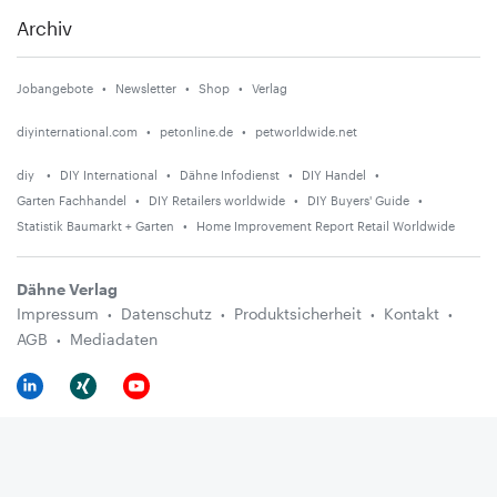
Archiv
Jobangebote
Newsletter
Shop
Verlag
diyinternational.com
petonline.de
petworldwide.net
diy
DIY International
Dähne Infodienst
DIY Handel
Garten Fachhandel
DIY Retailers worldwide
DIY Buyers' Guide
Statistik Baumarkt + Garten
Home Improvement Report Retail Worldwide
Dähne Verlag
Impressum
Datenschutz
Produktsicherheit
Kontakt
AGB
Mediadaten