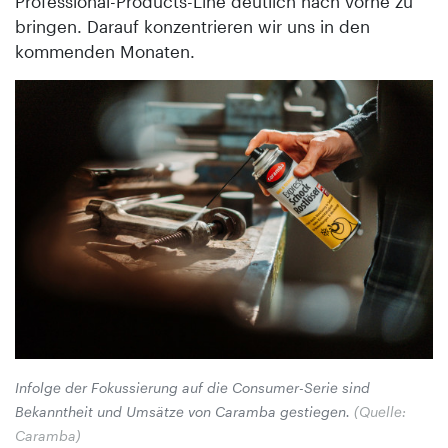
Professional-Products-Line deutlich nach vorne zu
bringen. Darauf konzentrieren wir uns in den
kommenden Monaten.
Infolge der Fokussierung auf die Consumer-Serie sind
Bekanntheit und Umsätze von Caramba gestiegen.
(Quelle:
Caramba)