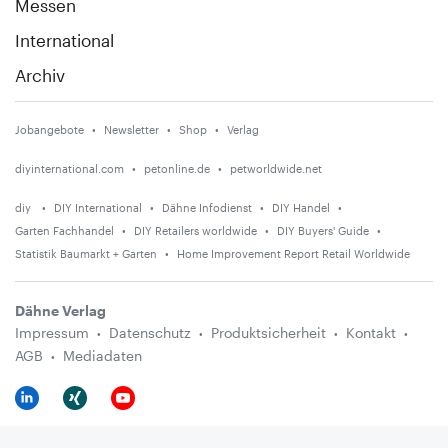
Messen
International
Archiv
Jobangebote
Newsletter
Shop
Verlag
diyinternational.com
petonline.de
petworldwide.net
diy
DIY International
Dähne Infodienst
DIY Handel
Garten Fachhandel
DIY Retailers worldwide
DIY Buyers' Guide
Statistik Baumarkt + Garten
Home Improvement Report Retail Worldwide
Dähne Verlag
Impressum
Datenschutz
Produktsicherheit
Kontakt
AGB
Mediadaten