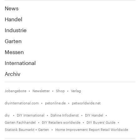
News
Handel
Industrie
Garten
Messen
International
Archiv
Jobangebote
Newsletter
Shop
Verlag
diyinternational.com
petonline.de
petworldwide.net
diy
DIY International
Dähne Infodienst
DIY Handel
Garten Fachhandel
DIY Retailers worldwide
DIY Buyers' Guide
Statistik Baumarkt + Garten
Home Improvement Report Retail Worldwide