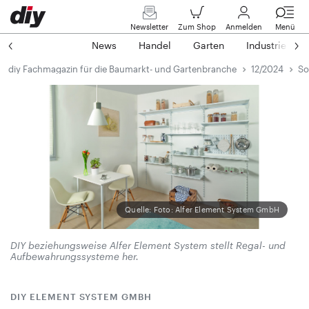
Newsletter
Zum Shop
Anmelden
Menü
News
Handel
Garten
Industrie
diy Fachmagazin für die Baumarkt- und Gartenbranche
12/2024
So
Quelle: Foto: Alfer Element System GmbH
DIY beziehungsweise Alfer Element System stellt Regal- und
Aufbewahrungs­systeme her.
DIY ELEMENT SYSTEM GMBH