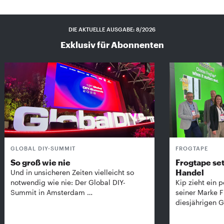
DIE AKTUELLE AUSGABE: 8/2026
Exklusiv für Abonnenten
GLOBAL DIY-SUMMIT
FROGTAPE
So groß wie nie
Frogtape set
Handel
Und in unsicheren Zeiten vielleicht so
notwendig wie nie: Der Global DIY-
Kip zieht ein p
Summit in Amsterdam …
seiner Marke 
diesjährigen G