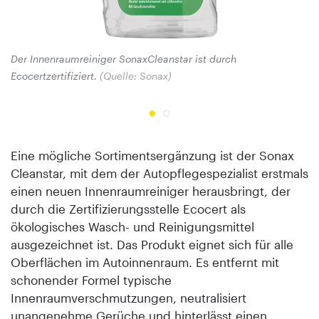
Der Innenraumreiniger SonaxCleanstar ist durch
De
Ecocertzertifiziert.
(Quelle: Sonax)
mi
So
Eine mögliche Sortimentsergänzung ist der Sonax
Cleanstar, mit dem der Autopflegespezialist erstmals
einen neuen Innenraumreiniger herausbringt, der
durch die Zertifizierungsstelle Ecocert als
ökologisches Wasch- und Reinigungsmittel
ausgezeichnet ist. Das Produkt eignet sich für alle
Oberflächen im Autoinnenraum. Es entfernt mit
schonender Formel typische
Innenraumverschmutzungen, neutralisiert
unangenehme Gerüche und hinterlässt einen