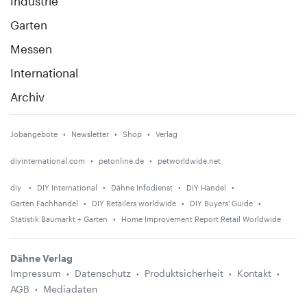
Industrie
Garten
Messen
International
Archiv
Jobangebote
Newsletter
Shop
Verlag
diyinternational.com
petonline.de
petworldwide.net
diy
DIY International
Dähne Infodienst
DIY Handel
Garten Fachhandel
DIY Retailers worldwide
DIY Buyers' Guide
Statistik Baumarkt + Garten
Home Improvement Report Retail Worldwide
Dähne Verlag
Impressum
Datenschutz
Produktsicherheit
Kontakt
AGB
Mediadaten