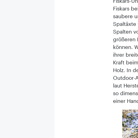
Fiskars-Un
Fiskars be
saubere un
Spaltäxte
Spalten v
größeren 
können. W
ihrer bre
Kraft bei
Holz. In d
Outdoor-A
laut Herst
so dimensi
einer Hand