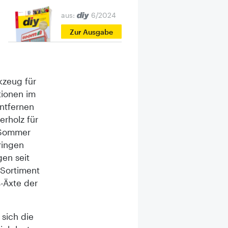
aus:
6/2024
Zur Ausgabe
kzeug für
tionen im
ntfernen
erholz für
m Sommer
ringen
gen seit
 Sortiment
-Äxte der
sich die