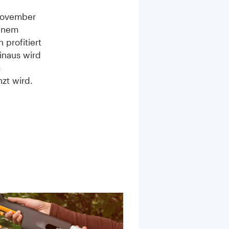
 November
einem
 profitiert
hinaus wird
m
zt wird.