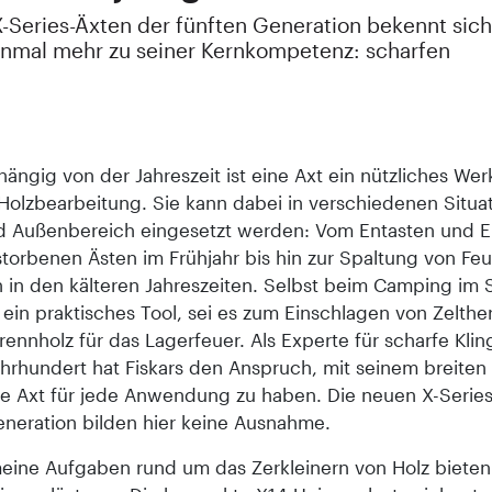
X-Series-Äxten der fünften Generation bekennt sich
einmal mehr zu seiner Kernkompetenz: scharfen
ängig von der Jahreszeit ist eine Axt ein nützliches Wer
Holzbearbeitung. Sie kann dabei in verschiedenen Situa
d Außenbereich eingesetzt werden: Vom Entasten und E
torbenen Ästen im Frühjahr bis hin zur Spaltung von Feu
 in den kälteren Jahreszeiten. Selbst beim Camping i
t ein praktisches Tool, sei es zum Einschlagen von Zelthe
rennholz für das Lagerfeuer. Als Experte für scharfe Klin
ahrhundert hat Fiskars den Anspruch, mit seinem breiten
ige Axt für jede Anwendung zu haben. Die neuen X-Series
eneration bilden hier keine Ausnahme.
meine Aufgaben rund um das Zerkleinern von Holz bieten 