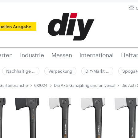
N
tuellen Ausgabe
rten
Industrie
Messen
International
Hefta
Nachhaltige …
Verpackung
DIY-Markt …
Spoga+
 Gartenbranche
6/2024
Die Axt: Ganzjährig und universal
Die Axt: