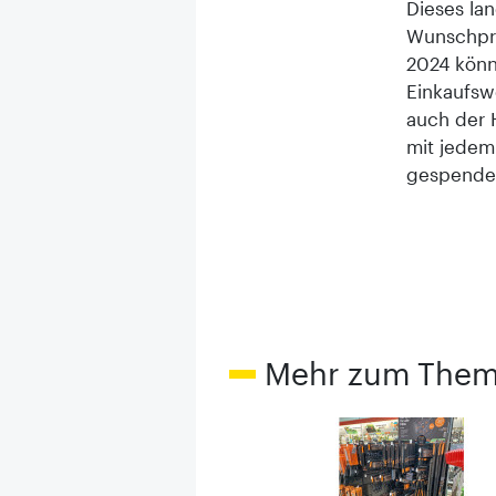
Dieses la
Wunschprä
2024 könn
Einkaufswe
auch der H
mit jedem
gespendet
Mehr zum The