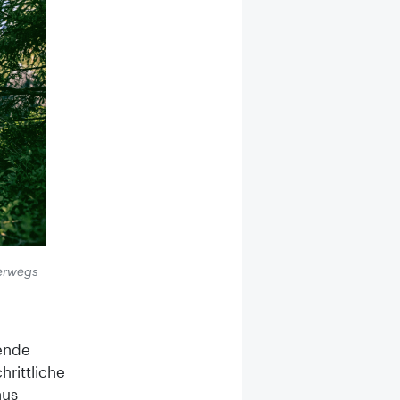
terwegs
rende
hrittliche
aus