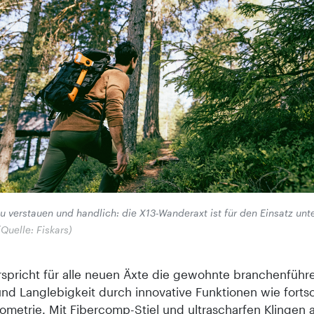
zu verstauen und handlich: die X13-Wanderaxt ist für den Einsatz un
(Quelle: Fiskars)
erspricht für alle neuen Äxte die gewohnte branchenfüh
nd Langlebigkeit durch innovative Funktionen wie fortsc
ometrie. Mit Fibercomp-Stiel und ultrascharfen Klingen 