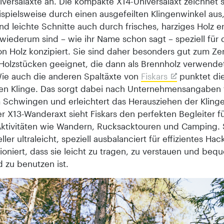
iversaläxte an. Die kompakte X14-Universalaxt zeichnet s
ispielsweise durch einen ausgefeilten Klingenwinkel aus
d leichte Schnitte auch durch frisches, harziges Holz e
 wiederum sind – wie ihr Name schon sagt – speziell für 
on Holz konzipiert. Sie sind daher besonders gut zum Zer
Holzstücken geeignet, die dann als Brennholz verwend
ie auch die anderen Spaltäxte von
Fiskars
punktet die
iten Klinge. Das sorgt dabei nach Unternehmensangaben 
m Schwingen und erleichtert das Herausziehen der Kling
er X13-Wanderaxt sieht Fiskars den perfekten Begleiter f
ktivitäten wie Wandern, Rucksacktouren und Camping. S
eller ultraleicht, speziell ausbalanciert für effizientes Ha
oniert, dass sie leicht zu tragen, zu verstauen und beq
 zu benutzen ist.