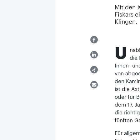
Mit den 
Fiskars 
Klingen.
U
nabh
die 
Innen- un
von abges
den Kamin
ist die Ax
oder für B
dem 17. J
die richt
fünften G
Für allge