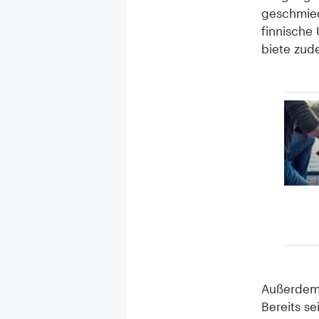
geschmiede
finnische
biete zud
Außerdem 
Bereits se