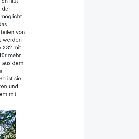
ich laut
, der
rmöglicht.
das
teilen von
et werden
 X32 mit
für mehr
e aus dem
ür
o ist sie
cken und
uem mit