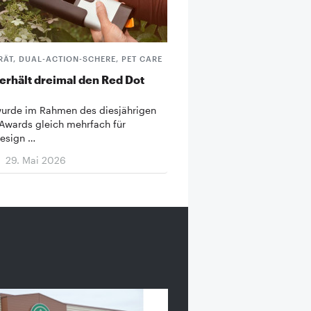
ÄT, DUAL-ACTION-SCHERE, PET CARE
 erhält dreimal den Red Dot
wurde im Rahmen des diesjährigen
Awards gleich mehrfach für
esign …
29. Mai 2026