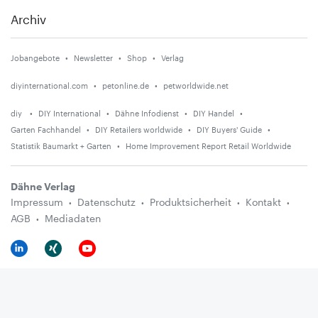
Archiv
Jobangebote
Newsletter
Shop
Verlag
diyinternational.com
petonline.de
petworldwide.net
diy
DIY International
Dähne Infodienst
DIY Handel
Garten Fachhandel
DIY Retailers worldwide
DIY Buyers' Guide
Statistik Baumarkt + Garten
Home Improvement Report Retail Worldwide
Dähne Verlag
Impressum
Datenschutz
Produktsicherheit
Kontakt
AGB
Mediadaten