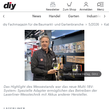
Newsletter
Zum Shop
Anmelden
Menü
News
Handel
Garten
Industrie
diy Fachmagazin für die Baumarkt- und Gartenbranche
5/2026
Kab
Quelle: Dähne Verlag, Götz
Das Highlight des Messestands war das neue Multi-18V-
System: Spezielle Adapter ermöglichen das Betreiben der
Laserliner-Messtechnik mit Akkus anderer Hersteller.
LASERLINER