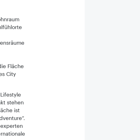
Wohnraum
lfühlorte
ebensräume
die Fläche
s City
Lifestyle
nkt stehen
äche ist
dventure“.
-experten
rnationale