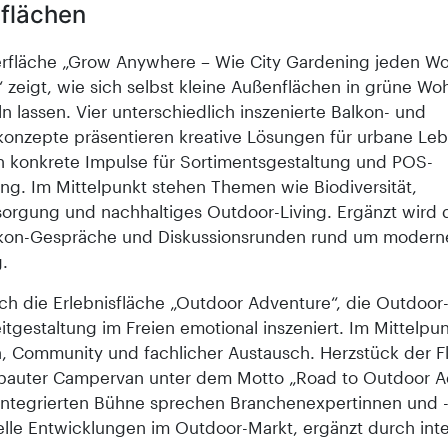
flächen
rfläche „Grow Anywhere – Wie City Gardening jeden 
 zeigt, wie sich selbst kleine Außenflächen in grüne Woh
 lassen. Vier unterschiedlich inszenierte Balkon- und
konzepte präsentieren kreative Lösungen für urbane L
rn konkrete Impulse für Sortimentsgestaltung und POS-
ung. Im Mittelpunkt stehen Themen wie Biodiversität,
sorgung und nachhaltiges Outdoor-Living. Ergänzt wird 
kon-Gespräche und Diskussionsrunden rund um moderne
.
ch die Erlebnisfläche „Outdoor Adventure“, die Outdoor-
itgestaltung im Freien emotional inszeniert. Im Mittelpu
on, Community und fachlicher Austausch. Herzstück der Fl
bauter Campervan unter dem Motto „Road to Outdoor A
 integrierten Bühne sprechen Branchenexpertinnen und 
elle Entwicklungen im Outdoor-Markt, ergänzt durch inte