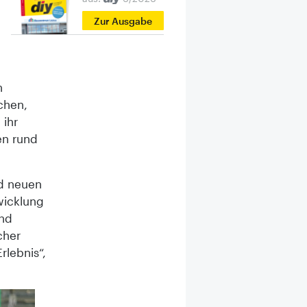
Zur Ausgabe
n
chen,
 ihr
en rund
nd neuen
wicklung
und
cher
lebnis“,