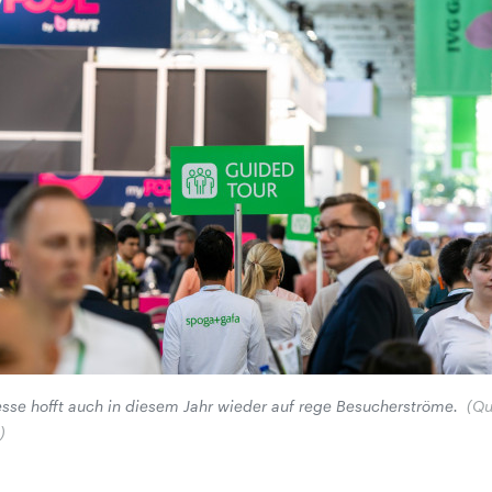
sse hofft auch in diesem Jahr wieder auf rege Besucherströme.
(Qu
)