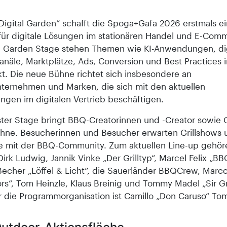
Digital Garden“ schafft die Spoga+Gafa 2026 erstmals e
 für digitale Lösungen im stationären Handel und E-Com
al Garden Stage stehen Themen wie KI-Anwendungen, dig
anäle, Marktplätze, Ads, Conversion und Best Practices 
kt. Die neue Bühne richtet sich insbesondere an
ternehmen und Marken, die sich mit den aktuellen
ngen im digitalen Vertrieb beschäftigen.
ter Stage bringt BBQ-Creatorinnen und -Creator sowie Gr
ühne. Besucherinnen und Besucher erwarten Grillshows 
 mit der BBQ-Community. Zum aktuellen Line-up gehör
rk Ludwig, Jannik Vinke „Der Grilltyp“, Marcel Felix „BBQ
Becher „Löffel & Licht“, die ­Sauerländer BBQCrew, Marc
s“, Tom Heinzle, Klaus Breinig und Tommy Madel „Sir Gril
ür die Programmorganisation ist Camillo „Don Caruso“ To