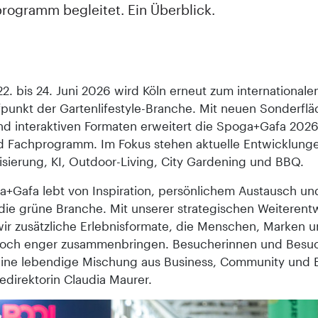
ogramm begleitet. Ein Überblick.
2. bis 24. Juni 2026 wird Köln erneut zum internationale
fpunkt der Gartenlifestyle-Branche. Mit neuen Sonderflä
d interaktiven Formaten erweitert die Spoga+Gafa 2026
d Fachprogramm. Im Fokus stehen aktuelle Entwicklung
isierung, KI, Outdoor-­Living, City Gardening und BBQ.
a+Gafa lebt von Inspiration, persönlichem Austausch u
 die grüne Branche. Mit unserer strategischen Weiterent
wir zusätzliche Erlebnisformate, die Menschen, Marken 
och enger zusammenbringen. Besucherinnen und Besu
eine lebendige Mischung aus Business, Community und Er
edirektorin Claudia Maurer.