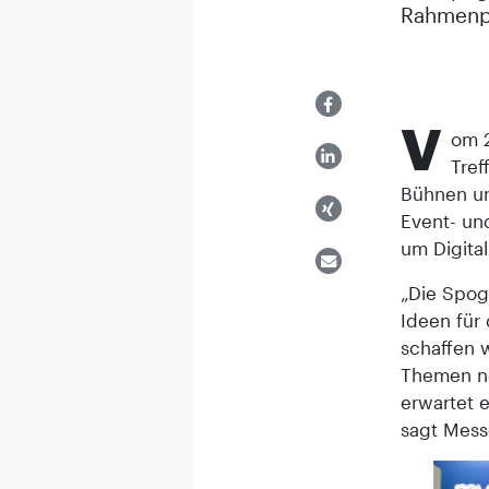
Rahmenpr
V
om 2
Tref
Bühnen un
Event- un
um Digital
„Die Spog
Ideen für
schaffen 
Themen n
erwartet 
sagt Mess