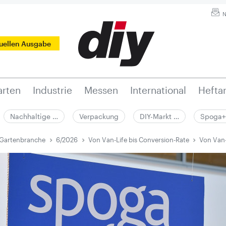
N
tuellen Ausgabe
rten
Industrie
Messen
International
Hefta
Nachhaltige …
Verpackung
DIY-Markt …
Spoga+
 Gartenbranche
6/2026
Von Van-Life bis ­Conversion-Rate
Von Van-