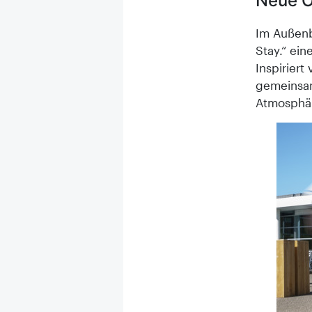
Neue O
Im Außenbe
Stay.“ ei
Inspirier
gemeinsam
Atmosphä