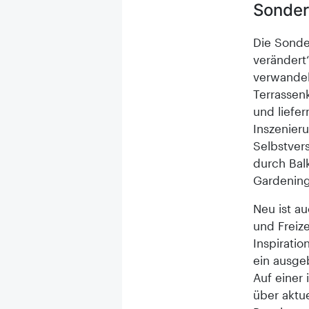
Sonder
Die Sonde
verändert“
verwandeln
Terrassen
und liefe
Inszenier
Selbstver
durch Bal
Gardening
Neu ist au
und Freize
Inspirati
ein ausge
Auf einer
über aktu