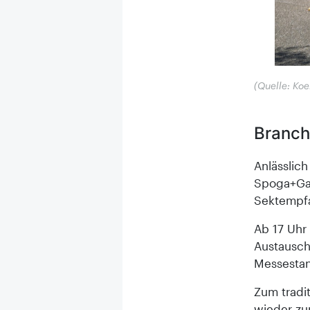
(Quelle: Ko
Branch
Anlässlich
Spoga+Gaf
Sektempf
Ab 17 Uhr
Austausch
Messestan
Zum tradi
wieder zur