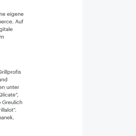
ine eigene
merce. Auf
itale
im
illprofis
und
en unter
licate“,
o Greulich
lalot“.
manek.