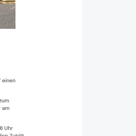
 einen
 zum
r am
18 Uhr
en Zutritt