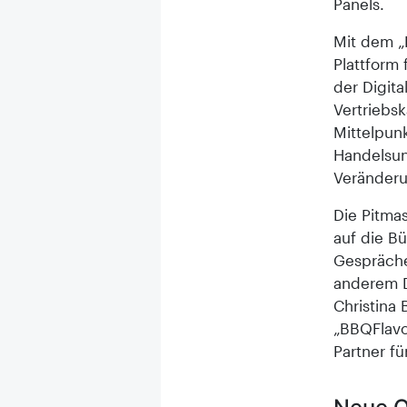
Panels.
Mit dem „
Plattform
der Digit
Vertriebsk
Mittelpun
Handelsun
Veränderu
Die Pitmas
auf die B
Gespräche
anderem Di
Christina 
„BBQFlavor
Partner f