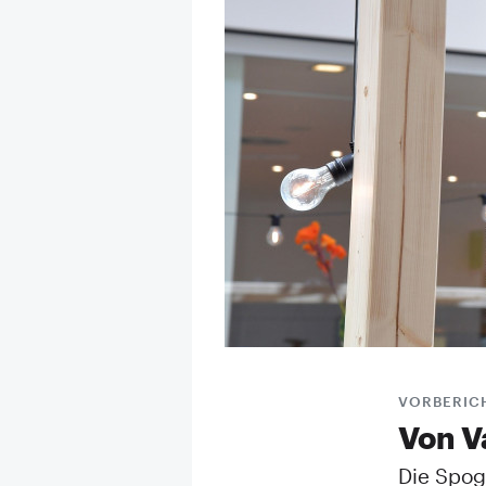
VORBERIC
Von V
Die Spog