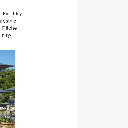
 Eat. Play.
festyle.
e Fläche
nity-