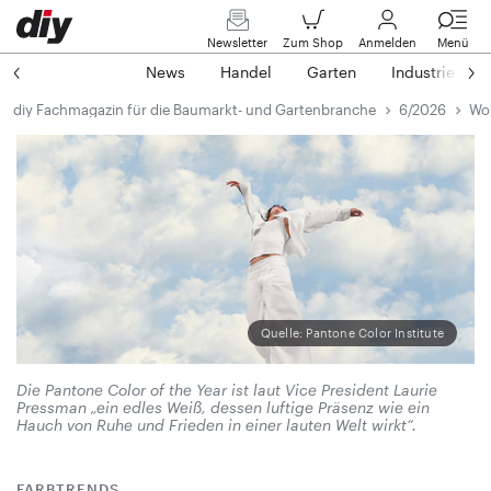
Newsletter
Zum Shop
Anmelden
Menü
News
Handel
Garten
Industrie
diy Fachmagazin für die Baumarkt- und Gartenbranche
6/2026
Wol
Quelle: Pantone Color Institute
Die Pantone Color of the Year ist laut Vice President Laurie
Pressman „ein edles Weiß, dessen luftige Präsenz wie ein
Hauch von Ruhe und Frieden in einer lauten Welt wirkt“.
FARBTRENDS