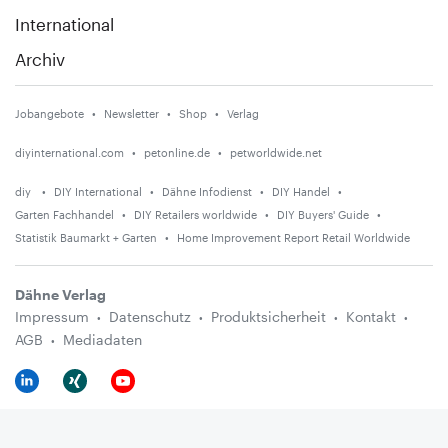
International
Archiv
Jobangebote
Newsletter
Shop
Verlag
diyinternational.com
petonline.de
petworldwide.net
diy
DIY International
Dähne Infodienst
DIY Handel
Garten Fachhandel
DIY Retailers worldwide
DIY Buyers' Guide
Statistik Baumarkt + Garten
Home Improvement Report Retail Worldwide
Dähne Verlag
Impressum
Datenschutz
Produktsicherheit
Kontakt
AGB
Mediadaten