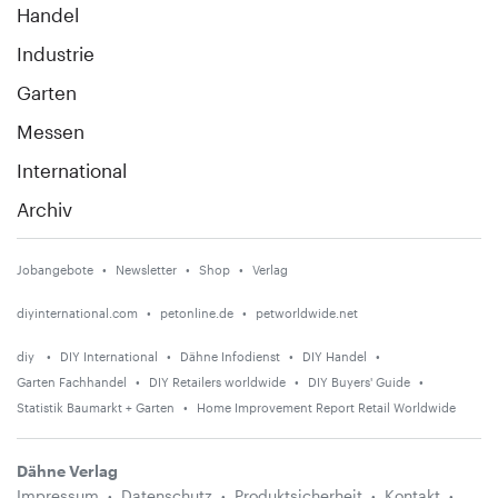
Handel
Industrie
Garten
Messen
International
Archiv
Jobangebote
Newsletter
Shop
Verlag
diyinternational.com
petonline.de
petworldwide.net
diy
DIY International
Dähne Infodienst
DIY Handel
Garten Fachhandel
DIY Retailers worldwide
DIY Buyers' Guide
Statistik Baumarkt + Garten
Home Improvement Report Retail Worldwide
Dähne Verlag
Impressum
Datenschutz
Produktsicherheit
Kontakt