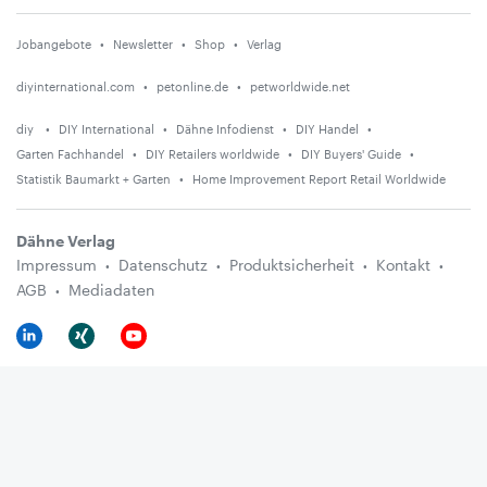
Jobangebote
Newsletter
Shop
Verlag
diyinternational.com
petonline.de
petworldwide.net
diy
DIY International
Dähne Infodienst
DIY Handel
Garten Fachhandel
DIY Retailers worldwide
DIY Buyers' Guide
Statistik Baumarkt + Garten
Home Improvement Report Retail Worldwide
Dähne Verlag
Impressum
Datenschutz
Produktsicherheit
Kontakt
AGB
Mediadaten