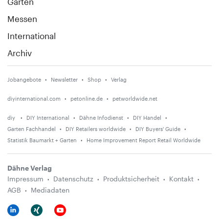
Garten
Messen
International
Archiv
Jobangebote
Newsletter
Shop
Verlag
diyinternational.com
petonline.de
petworldwide.net
diy
DIY International
Dähne Infodienst
DIY Handel
Garten Fachhandel
DIY Retailers worldwide
DIY Buyers' Guide
Statistik Baumarkt + Garten
Home Improvement Report Retail Worldwide
Dähne Verlag
Impressum
Datenschutz
Produktsicherheit
Kontakt
AGB
Mediadaten