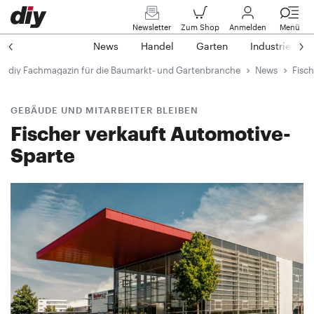
Newsletter
Zum Shop
Anmelden
Menü
News
Handel
Garten
Industrie
diy Fachmagazin für die Baumarkt- und Gartenbranche
News
Fisc
GEBÄUDE UND MITARBEITER BLEIBEN
Fischer verkauft Automotive-
Sparte