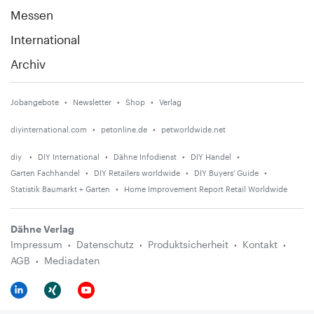
Messen
International
Archiv
Jobangebote
Newsletter
Shop
Verlag
diyinternational.com
petonline.de
petworldwide.net
diy
DIY International
Dähne Infodienst
DIY Handel
Garten Fachhandel
DIY Retailers worldwide
DIY Buyers' Guide
Statistik Baumarkt + Garten
Home Improvement Report Retail Worldwide
Dähne Verlag
Impressum
Datenschutz
Produktsicherheit
Kontakt
AGB
Mediadaten