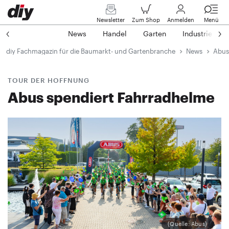
Newsletter
Zum Shop
Anmelden
Menü
News
Handel
Garten
Industrie
diy Fachmagazin für die Baumarkt- und Gartenbranche
News
Abus
TOUR DER HOFFNUNG
Abus spendiert Fahrradhelme
(Quelle: Abus)