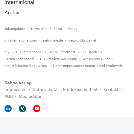
International
Archiv
Jobangebote
Newsletter
Shop
Verlag
diyinternational.com
petonline.de
petworldwide.net
diy
DIY International
Dähne Infodienst
DIY Handel
Garten Fachhandel
DIY Retailers worldwide
DIY Buyers' Guide
Statistik Baumarkt + Garten
Home Improvement Report Retail Worldwide
Dähne Verlag
Impressum
Datenschutz
Produktsicherheit
Kontakt
AGB
Mediadaten