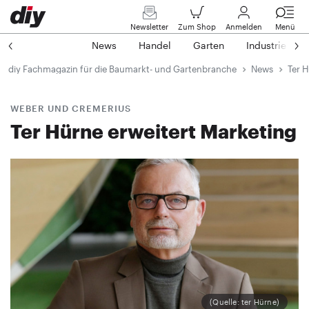
Newsletter
Zum Shop
Anmelden
Menü
News
Handel
Garten
Industrie
diy Fachmagazin für die Baumarkt- und Gartenbranche
News
Ter H
WEBER UND CREMERIUS
Ter Hürne erweitert Marketing
(Quelle: ter Hürne)