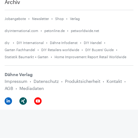
Archiv
Jobangebote
Newsletter
Shop
Verlag
diyinternational.com
petonline.de
petworldwide.net
diy
DIY International
Dähne Infodienst
DIY Handel
Garten Fachhandel
DIY Retailers worldwide
DIY Buyers' Guide
Statistik Baumarkt + Garten
Home Improvement Report Retail Worldwide
Dähne Verlag
Impressum
Datenschutz
Produktsicherheit
Kontakt
AGB
Mediadaten