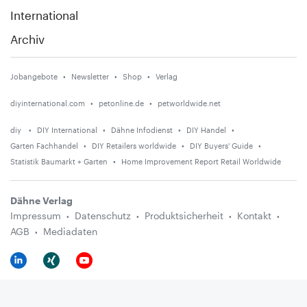
International
Archiv
Jobangebote
Newsletter
Shop
Verlag
diyinternational.com
petonline.de
petworldwide.net
diy
DIY International
Dähne Infodienst
DIY Handel
Garten Fachhandel
DIY Retailers worldwide
DIY Buyers' Guide
Statistik Baumarkt + Garten
Home Improvement Report Retail Worldwide
Dähne Verlag
Impressum
Datenschutz
Produktsicherheit
Kontakt
AGB
Mediadaten