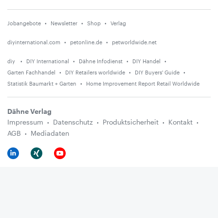
Jobangebote
Newsletter
Shop
Verlag
diyinternational.com
petonline.de
petworldwide.net
diy
DIY International
Dähne Infodienst
DIY Handel
Garten Fachhandel
DIY Retailers worldwide
DIY Buyers' Guide
Statistik Baumarkt + Garten
Home Improvement Report Retail Worldwide
Dähne Verlag
Impressum
Datenschutz
Produktsicherheit
Kontakt
AGB
Mediadaten