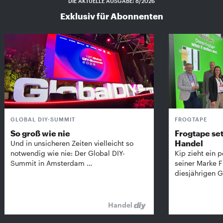
DIE AKTUELLE AUSGABE: 8/2026
Exklusiv für Abonnenten
GLOBAL DIY-SUMMIT
FROGTAPE
So groß wie nie
Frogtape set
Handel
Und in unsicheren Zeiten vielleicht so
notwendig wie nie: Der Global DIY-
Kip zieht ein p
Summit in Amsterdam …
seiner Marke 
diesjährigen G
Handel