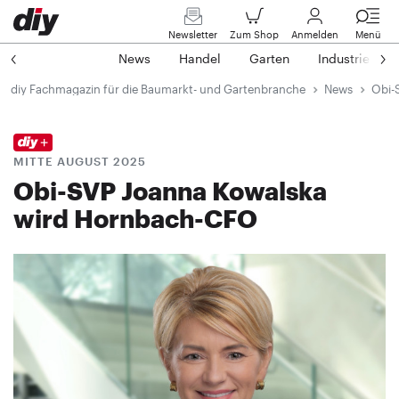
Newsletter
Zum Shop
Anmelden
Menü
News
Handel
Garten
Industrie
diy Fachmagazin für die Baumarkt- und Gartenbranche
News
Obi-
MITTE AUGUST 2025
Obi-SVP Joanna Kowalska
wird Hornbach-CFO