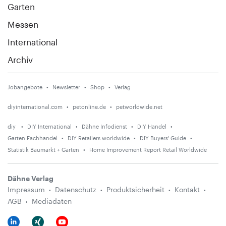
Garten
Messen
International
Archiv
Jobangebote
Newsletter
Shop
Verlag
diyinternational.com
petonline.de
petworldwide.net
diy
DIY International
Dähne Infodienst
DIY Handel
Garten Fachhandel
DIY Retailers worldwide
DIY Buyers' Guide
Statistik Baumarkt + Garten
Home Improvement Report Retail Worldwide
Dähne Verlag
Impressum
Datenschutz
Produktsicherheit
Kontakt
AGB
Mediadaten