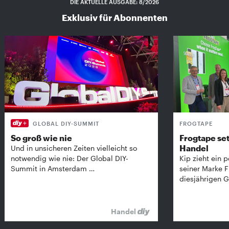
DIE AKTUELLE AUSGABE: 8/2026
Exklusiv für Abonnenten
GLOBAL DIY-SUMMIT
FROGTAPE
So groß wie nie
Frogtape set
Handel
Und in unsicheren Zeiten vielleicht so
notwendig wie nie: Der Global DIY-
Kip zieht ein p
Summit in Amsterdam …
seiner Marke 
diesjährigen G
Handel