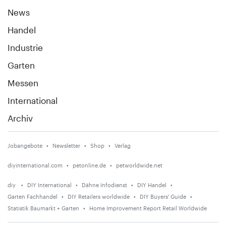
News
Handel
Industrie
Garten
Messen
International
Archiv
Jobangebote
Newsletter
Shop
Verlag
diyinternational.com
petonline.de
petworldwide.net
diy
DIY International
Dähne Infodienst
DIY Handel
Garten Fachhandel
DIY Retailers worldwide
DIY Buyers' Guide
Statistik Baumarkt + Garten
Home Improvement Report Retail Worldwide