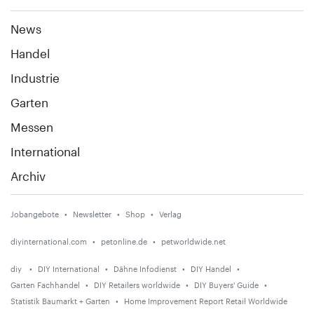
News
Handel
Industrie
Garten
Messen
International
Archiv
Jobangebote
Newsletter
Shop
Verlag
diyinternational.com
petonline.de
petworldwide.net
diy
DIY International
Dähne Infodienst
DIY Handel
Garten Fachhandel
DIY Retailers worldwide
DIY Buyers' Guide
Statistik Baumarkt + Garten
Home Improvement Report Retail Worldwide