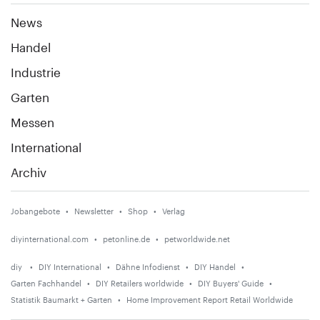
News
Handel
Industrie
Garten
Messen
International
Archiv
Jobangebote
Newsletter
Shop
Verlag
diyinternational.com
petonline.de
petworldwide.net
diy
DIY International
Dähne Infodienst
DIY Handel
Garten Fachhandel
DIY Retailers worldwide
DIY Buyers' Guide
Statistik Baumarkt + Garten
Home Improvement Report Retail Worldwide