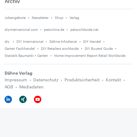
Archiv
Jobangebote
Newsletter
Shop
Verlag
diyinternational.com
petonline.de
petworldwide.net
diy
DIY International
Dähne Infodienst
DIY Handel
Garten Fachhandel
DIY Retailers worldwide
DIY Buyers' Guide
Statistik Baumarkt + Garten
Home Improvement Report Retail Worldwide
Dähne Verlag
Impressum
Datenschutz
Produktsicherheit
Kontakt
AGB
Mediadaten