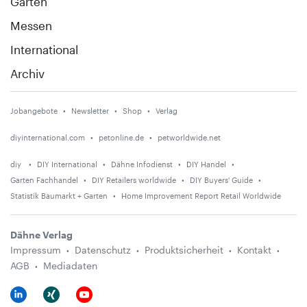
Garten
Messen
International
Archiv
Jobangebote
Newsletter
Shop
Verlag
diyinternational.com
petonline.de
petworldwide.net
diy
DIY International
Dähne Infodienst
DIY Handel
Garten Fachhandel
DIY Retailers worldwide
DIY Buyers' Guide
Statistik Baumarkt + Garten
Home Improvement Report Retail Worldwide
Dähne Verlag
Impressum
Datenschutz
Produktsicherheit
Kontakt
AGB
Mediadaten