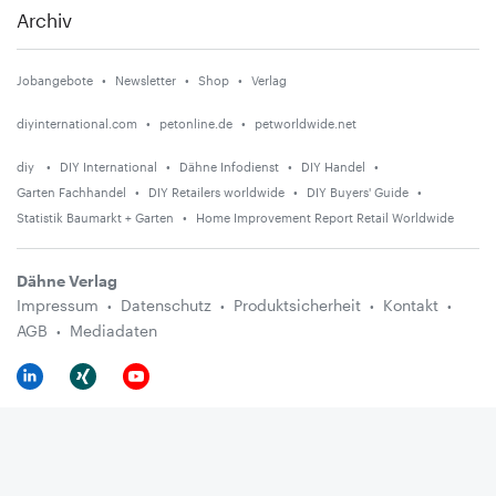
Archiv
Jobangebote
Newsletter
Shop
Verlag
diyinternational.com
petonline.de
petworldwide.net
diy
DIY International
Dähne Infodienst
DIY Handel
Garten Fachhandel
DIY Retailers worldwide
DIY Buyers' Guide
Statistik Baumarkt + Garten
Home Improvement Report Retail Worldwide
Dähne Verlag
Impressum
Datenschutz
Produktsicherheit
Kontakt
AGB
Mediadaten