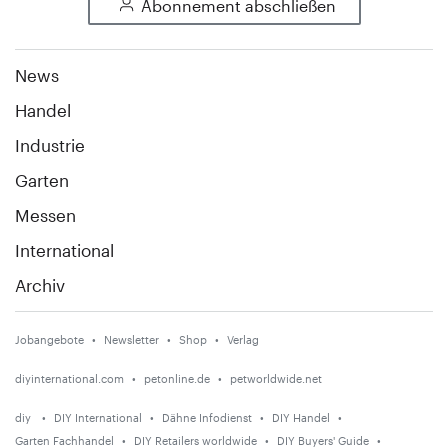
Abonnement abschließen
News
Handel
Industrie
Garten
Messen
International
Archiv
Jobangebote
Newsletter
Shop
Verlag
diyinternational.com
petonline.de
petworldwide.net
diy
DIY International
Dähne Infodienst
DIY Handel
Garten Fachhandel
DIY Retailers worldwide
DIY Buyers' Guide