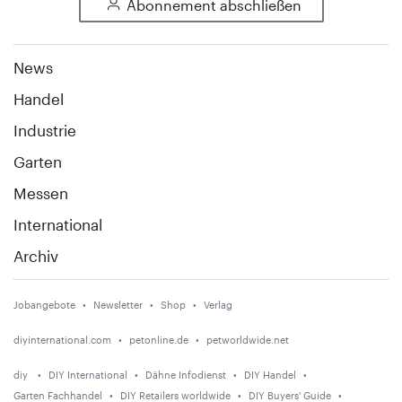
Abonnement abschließen
News
Handel
Industrie
Garten
Messen
International
Archiv
Jobangebote
Newsletter
Shop
Verlag
diyinternational.com
petonline.de
petworldwide.net
diy
DIY International
Dähne Infodienst
DIY Handel
Garten Fachhandel
DIY Retailers worldwide
DIY Buyers' Guide