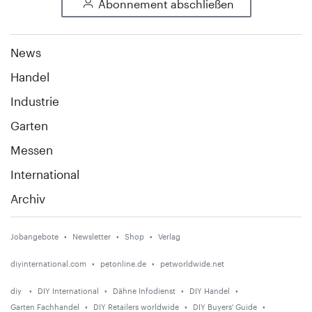
Abonnement abschließen
News
Handel
Industrie
Garten
Messen
International
Archiv
Jobangebote
Newsletter
Shop
Verlag
diyinternational.com
petonline.de
petworldwide.net
diy
DIY International
Dähne Infodienst
DIY Handel
Garten Fachhandel
DIY Retailers worldwide
DIY Buyers' Guide