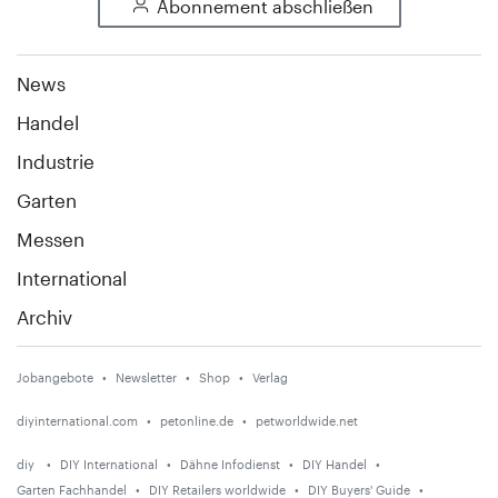
Abonnement abschließen
News
Handel
Industrie
Garten
Messen
International
Archiv
Jobangebote
Newsletter
Shop
Verlag
diyinternational.com
petonline.de
petworldwide.net
diy
DIY International
Dähne Infodienst
DIY Handel
Garten Fachhandel
DIY Retailers worldwide
DIY Buyers' Guide