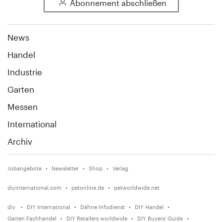
Abonnement abschließen
News
Handel
Industrie
Garten
Messen
International
Archiv
Jobangebote
Newsletter
Shop
Verlag
diyinternational.com
petonline.de
petworldwide.net
diy
DIY International
Dähne Infodienst
DIY Handel
Garten Fachhandel
DIY Retailers worldwide
DIY Buyers' Guide