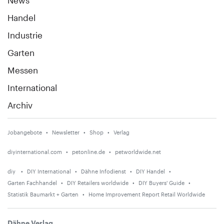
Handel
Industrie
Garten
Messen
International
Archiv
Jobangebote
Newsletter
Shop
Verlag
diyinternational.com
petonline.de
petworldwide.net
diy
DIY International
Dähne Infodienst
DIY Handel
Garten Fachhandel
DIY Retailers worldwide
DIY Buyers' Guide
Statistik Baumarkt + Garten
Home Improvement Report Retail Worldwide
Dähne Verlag