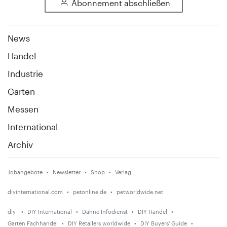
Abonnement abschließen
News
Handel
Industrie
Garten
Messen
International
Archiv
Jobangebote
Newsletter
Shop
Verlag
diyinternational.com
petonline.de
petworldwide.net
diy
DIY International
Dähne Infodienst
DIY Handel
Garten Fachhandel
DIY Retailers worldwide
DIY Buyers' Guide