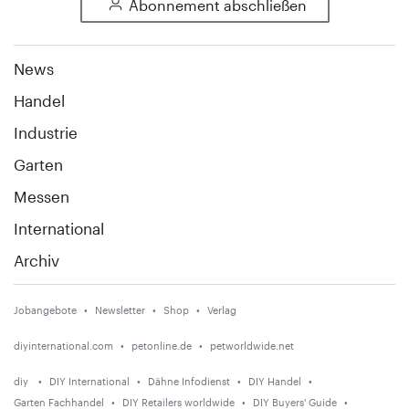
Abonnement abschließen
News
Handel
Industrie
Garten
Messen
International
Archiv
Jobangebote
Newsletter
Shop
Verlag
diyinternational.com
petonline.de
petworldwide.net
diy
DIY International
Dähne Infodienst
DIY Handel
Garten Fachhandel
DIY Retailers worldwide
DIY Buyers' Guide