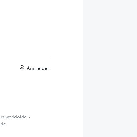
Anmelden
ers worldwide
ide