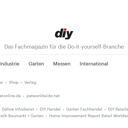
Das Fachmagazin für die Do-it-yourself-Branche
Industrie
Garten
Messen
International
er
Shop
Verlag
etonline.de
petworldwide.net
Dähne Infodienst
DIY Handel
Garten Fachhandel
DIY Retail
istik Baumarkt + Garten
Home Improvement Report Retail Worldw