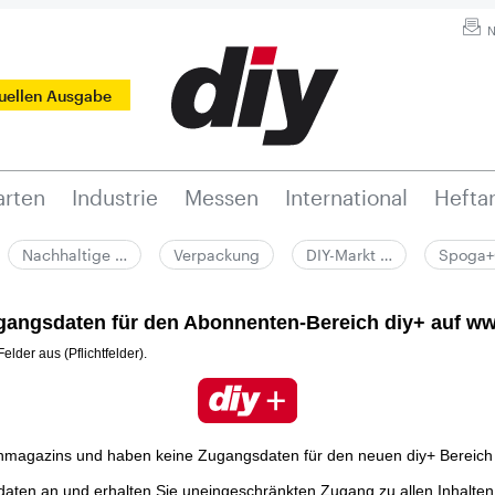
N
tuellen Ausgabe
rten
Industrie
Messen
International
Hefta
Nachhaltige …
Verpackung
DIY-Markt …
Spoga+