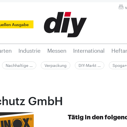
N
tuellen Ausgabe
rten
Industrie
Messen
International
Hefta
Nachhaltige …
Verpackung
DIY-Markt …
Spoga+
schutz GmbH
Tätig in den folge