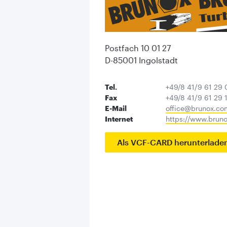
Postfach 10 01 27
D-85001 Ingolstadt
Tel.
+49/8 41/9 61 29 
Fax
+49/8 41/9 61 29 
E-Mail
office@brunox.co
Internet
https://www.bruno
Als VCF-CARD herunterlade