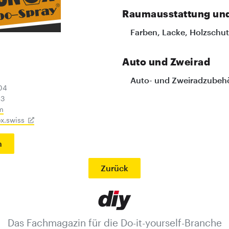
Raumausstattung und
Farben, Lacke, Holzschu
Auto und Zweirad
Auto- und Zweiradzubehör
04
13
m
x.swiss
n
Zurück
Das Fachmagazin für die Do-it-yourself-Branche