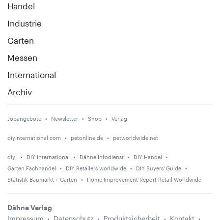
Handel
Industrie
Garten
Messen
International
Archiv
Jobangebote
Newsletter
Shop
Verlag
diyinternational.com
petonline.de
petworldwide.net
diy
DIY International
Dähne Infodienst
DIY Handel
Garten Fachhandel
DIY Retailers worldwide
DIY Buyers' Guide
Statistik Baumarkt + Garten
Home Improvement Report Retail Worldwide
Dähne Verlag
Impressum
Datenschutz
Produktsicherheit
Kontakt