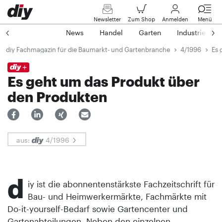
Newsletter
Zum Shop
Anmelden
Menü
News
Handel
Garten
Industrie
diy Fachmagazin für die Baumarkt- und Gartenbranche
4/1996
Es 
Es geht um das Produkt über
den Produkten
aus:
4/1996
d
iy ist die abonnentenstärkste Fachzeitschrift für
Bau- und Heimwerkermärkte, Fachmärkte mit
Do-it-yourself-Bedarf sowie Gartencenter und
Gartenabteilungen. Neben den einzelnen