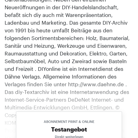
Neueröffnungen in der DIY-Handelslandschaft,
befaßt sich diy auch mit Warenpräsentation,
Ladenbau und Marketing. Das gesamte DIY-Archiv
von 1991 bis heute umfaßt Beiträge aus den
folgenden Sortimentsbereichen: Holz, Baumaterial,
Sanitär und Heizung, Werkzeuge und Eisenwaren,
Raumausstattung und Dekoration, Elektro, Garten,
Selbstbaumöbel, Auto und Zweirad sowie Basteln
und Freizeit . DIYonline ist ein Internetdienst des
Dähne Verlags. Allgemeine Informationen des
Verlages finden Sie unter http://www.daehne.de .
Das diy-Textarchiv ist eine Internetanwendung des
Internet-Service-Partners DeDeNet Internet- und
Multimedia-Entwicklungen GmbH, Ettlingen. ©
Copyright 1998, Dähne Verlag, Ettlingen.
KOMMENTAR Es geht um das Produkt über den
ABONNEMENT PRINT & ONLINE
Testangebot
Produkten Konsumverzicht ohne Ideologie Wenn
Direkt weiterlesen
1996 das Jahr des Konsums" werden soll, wie der