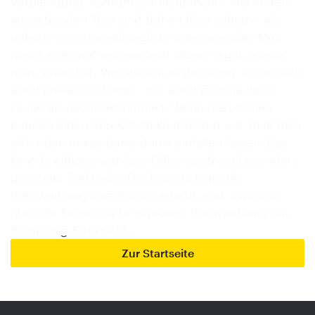
Verblendung. Konsum gilt nicht mehr - wie in den
ausgehenden 70er und frühen 80er Jahren - als
unfein", gar umweltfeindlich" oder unsozial". Man
bleibt eben auf seinem Geld sitzen - egal, wieviel
man davon hat. Wer es sich leisten kann, leistet sich
eben immer noch was - nur eben mehr je nach
Laune als nach Gewohnheit. Wenn man diesen
Kunden einen Anreiz zum Kauf bieten will, muß man
sich eben etwas besonderes einfallen lassen. Das
kann in einigen wenigen Fällen auch ein besonders
günstiger Preis sein. Doch wenn man die
Preiswerbung zum Prinzip erhebt, darf man sich
über die Folgen nicht wundern. Preiswerbung mit
Bumerang-Effekt Auf…
Zur Startseite