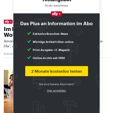
Direkt weiterlesen
AMORIM
Das Plus an Information im Abo
Im Fokus: Nachhaltigkeit und
Wohnkomfort
Exklusive Branchen-News
Amorim hat einen Markenrelaunch bei „Corklife“ und „Deco­
Wichtige Artikel früher online
life“, seinen beiden Kork-Produktlinien …
Print-Ausgabe + E-Magazin
Industrie
10/2020
Online-Archiv seit 1990
2 Monate kostenlos testen
Sie sind bereits Abonnent?
Hier anmelden