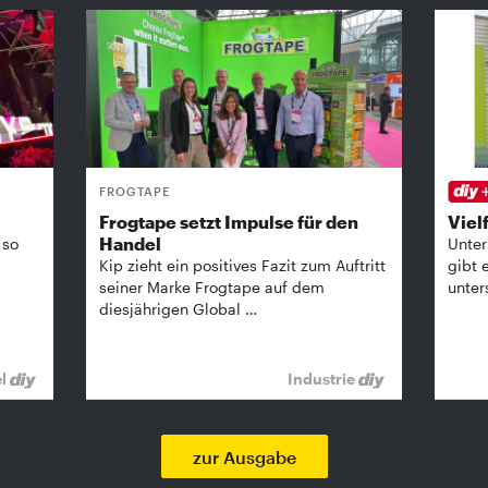
FROGTAPE
Frogtape setzt Impulse für den
Vielf
Handel
 so
Unter
Kip zieht ein positives Fazit zum Auftritt
gibt 
seiner Marke Frogtape auf dem
unter
diesjährigen Global …
el
Industrie
zur Ausgabe