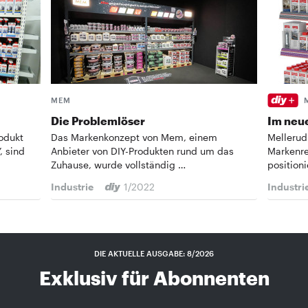
MEM
Die Problemlöser
Im neu
odukt
Das Markenkonzept von Mem, einem
Mellerud
, sind
Anbieter von DIY-Produkten rund um das
Markenre
Zuhause, wurde vollständig …
position
Industrie
1/2022
Industri
DIE AKTUELLE AUSGABE: 8/2026
Exklusiv für Abonnenten