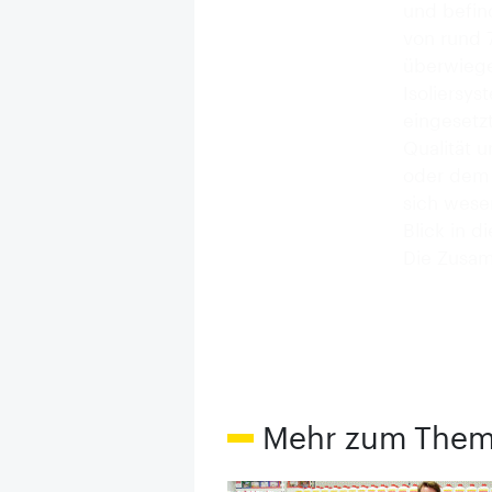
und befind
von rund 7
überwiege
Isoliersy
eingesetz
Qualität 
oder dem p
sich wese
Blick in d
Die Zusam
Mehr zum The