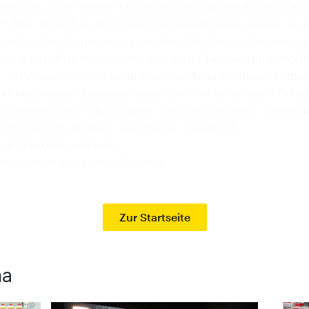
et sich in der dritten Generation im Familienbesitz. Der
5 Mio. € wird zu 60 Prozent in Skandinavien erzielt, zu 
nd in den übrigen europäischen Ländern. In Norwegen 
stem unter „Platon“ bekannt und wird überwiegend von Pr
t. Im Wesentlichen besteht es aus Matten unterschiedlic
und Materialien, beispielsweise dem höherwertigen Polyä
reiswerteren Polypropylen, und spezifischer Funktionali
ntlich durch die Form der Matten bestimmt.
ie Produktion von Isola.
menarbeit der beiden Firmen…
Zur Startseite
ma