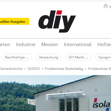
N
tuellen Ausgabe
rten
Industrie
Messen
International
Hefta
Nachhaltige …
Verpackung
DIY-Markt …
Spoga+
 Gartenbranche
12/2003
Problemlöser Bodenbelag
Problemlöser 