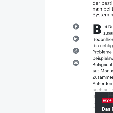
der best
man bei 
System 
B
ei D
zus
Bodenflie
die richt
Probleme 
beispiels
Belagsunt
aus Montab
Zusammenh
Außerdem 
auch auf 
Insgesamt
Display z
Durabase C
Das 