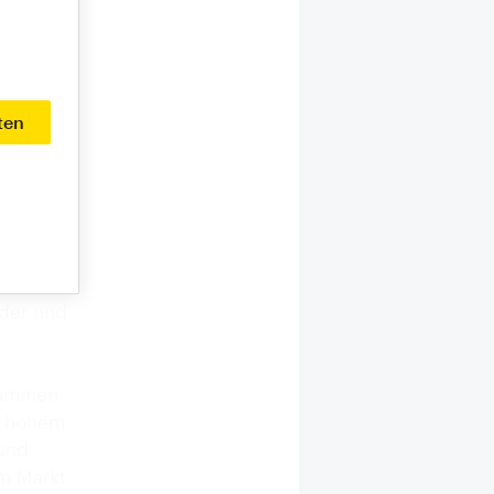
einem
r, eine
ten
 meisten
kte wie
nder und
usammen
t hohem
und
am Markt