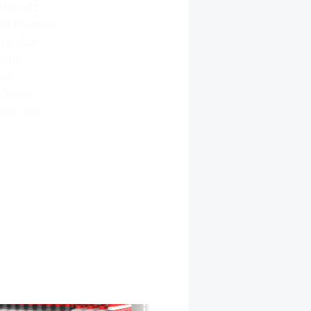
 Umsatz
40 Prozent
ist das
ofis
her
thylen
tät, die