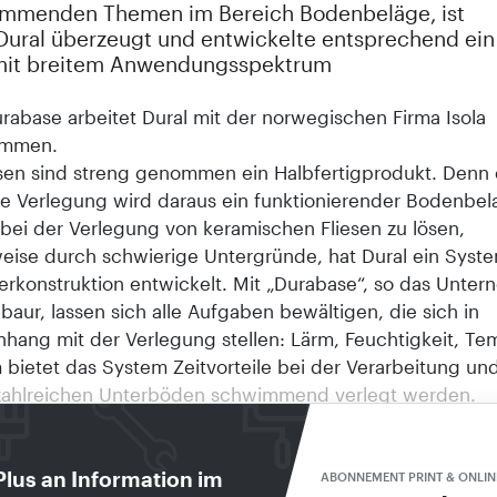
immenden Themen im Bereich Bodenbeläge, ist
Dural überzeugt und entwickelte entsprechend ein
mit breitem Anwendungsspektrum
urabase arbeitet Dural mit der norwegischen Firma Isola
ammen.
sen sind streng genommen ein Halbfertigprodukt. Denn 
ige Verlegung wird daraus ein funktionierender Bodenbe
bei der Verlegung von keramischen Fliesen zu lösen,
weise durch schwierige Untergründe, hat Dural ein Syste
erkonstruktion entwickelt. Mit „Durabase“, so das Unte
aur, lassen sich alle Aufgaben bewältigen, die sich in
ang mit der Verlegung stellen: Lärm, Feuchtigkeit, Tem
bietet das System Zeitvorteile bei der Verarbeitung un
zahlreichen Unterböden schwimmend verlegt werden.
 vier unterschiedliche Matten, die für den Baumarkt auf
usammengefasst wurden, enthält das System:
I ist eine vielfältig einsetzbare Matte (Aufbauhöhe dre
Plus an Information im
ABONNEMENT PRINT & ONLIN